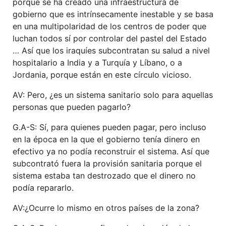
porque
se
ha creado una infraestructura
de
gobierno
que es intrínsecamente inestable y
se
basa
en una multipolaridad de los centros de poder que
luchan
todos
sí
por control
ar
del pastel del
E
stado
…
A
sí que
los iraquíes
s
ubcontratan su salud a nivel
hospitalario a India y a Turquía y Líbano, o
a
Jordania, porque están en este círculo vicioso
.
AV: Pero, ¿es un sistema sanitario solo para aquellas
personas que pueden pagarlo?
G.A-S: Sí, para quienes pueden pagar, pero incluso
en la época en la que el gobierno tenía dinero en
efectivo ya no podía reconstruir el sistema. Así que
subcontrató fuera la provisión sanitaria porque el
sistema estaba tan destrozado que el dinero no
podía repararlo.
AV:¿Ocurre lo mismo en otros países de la zona?