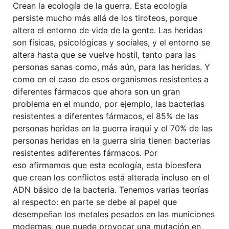
Crean la ecología de la guerra. Esta ecología
persiste mucho más allá de los tiroteos, porque
altera el entorno de vida de la gente. Las heridas
son físicas, psicológicas y sociales, y el entorno se
altera hasta que se vuelve hostil, tanto para las
personas sanas como, más aún, para las heridas. Y
como en el caso de esos organismos resistentes a
diferentes
fármacos que ahora son un gran
problema en el mundo,
por ejemplo,
las bacterias
resistentes a
diferentes
fármacos, el 85% de l
as
persona
s herid
a
s
en
la
guerra iraquí
y
el 70% de
las
personas heridas en
la guerra siria tienen bacterias
resistentes
a
diferentes
fármacos.
Por
eso
afirmamos
que
esta ecología, esta bioesfera
que crean los conflictos
está
altera
da
incluso en el
ADN básico de la bacteria.
Tenemos varias teorías
al respecto:
e
n parte
se debe a
l papel
que
desempeñan
los metales pesados en las municiones
modernas, que puede provocar una mutación en