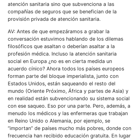
atención sanitaria sino que subvenciona a las
compañías de seguros que se benefician de la
provisión privada de atención sanitaria.
AV: Antes de que empezáramos a grabar la
conversación estuvimos hablando de los dilemas
filosóficos que asaltan o deberían asaltar a la
profesión médica.
Incluso la atención
sanitaria
social en Europa ¿no es en cierta medida un
acuerdo cínico?
A
hora
t
odos los
países europeos
forman parte del bloque imperialista, junto con
Estados Unidos, están saqueando
e
l resto del
mundo
(
Oriente
Próximo
, África y partes de Asia
)
y
en realidad están subvencionando su sistema social
con
ese saqueo. Es
o por una parte
. Pero,
además, a
menudo
los médicos y las enfermeras que trabajan
en
Reino Unido o Alemania
,
por ejemplo,
se
“
importa
n”
de países mucho más pobres, donde
con
frecuencia
han recibido educación gratuita. En lugar