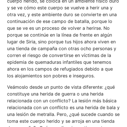
cuerpo herido,
se
coloca en un ambiente físico
duro
y
se
ve cómo este cuerpo
se vuelve a herir una y
otra vez, y este
ambiente duro se convierte en una
continuación de ese campo de batalla,
p
orque lo
que
se
ve es un proceso de volver
a herir
se
. No
porque
se continúe
en la línea de frente en algún
lugar de Siria, sino porque tus hijos
ahora
viven en
una tienda de campaña con otras
ocho
personas y
corren el riesgo de convertirse en víctimas de la
epidemia de quemaduras
infantiles
que tenemos
ahora en los campos de refugiados
d
ebido a
que
l
o
s
alojamientos son
pobres e insegur
o
s
.
Veámoslo desde un punto de vista diferente: ¿qué
constituye una herida de guerra o una herida
relacionada con un conflicto? La
lesión más básica
relacionada con
un
conflicto es una herida de bala y
una lesión
de
metralla. Pero, ¿qué sucede cuando
se
toma es
t
e cuerpo herido y
se
arroja
en
una tienda