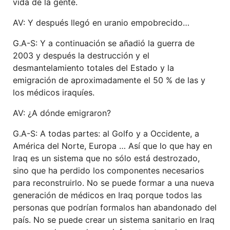
vida de la gente.
AV: Y después llegó en uranio empobrecido…
G.A-S: Y a continuación se añadió la guerra de
2003 y después la destrucción y el
desmantelamiento totales del Estado y la
emigración de aproximadamente el 50 % de las y
los médicos iraquíes.
AV: ¿A dónde emigraron?
G.A-S: A
todas partes:
a
l Golfo y
a Occidente, a
América del Norte, Europa … Así que lo que
hay
en
Ira
q
es un sistema que no sólo está
destrozado
,
sino que ha perdido los componentes
necesarios
para reconstruirlo. No se puede
formar
a una nueva
generación de médicos en Ira
q
porque todos
las
personas que podrían formalos
han
abandonado
del
país. No
se
puede crear un sistema
sanitario
en Ira
q