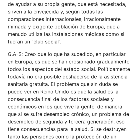
de ayudar a su
propia gente, que está
necesitada,
sirv
en a
l
a
envejeci
da
y,
según
todas las
comparaciones internacionales, irracionalmente
mimada y exigente población
de
Europa, que a
menudo utiliza l
as instalaciones
médic
a
s como si
fueran
un “
club social”.
G.A-S:
Creo que lo que ha sucedido,
en particular
en Europa, es que
se han erosionado
gradual
mente
todos los aspectos del estado social. Políticamente
todavía no era posible deshacerse de la asistencia
sanitaria gratuita. El problema que
sin duda
se
puede ver en Reino Unido es que la salud es la
consecuencia final de los factores sociales y
económicos
en los
que
vive
la gente,
de manera
que s
i
se sufre
desempleo crónico,
un
problema de
desempleo de segunda y tercera generación,
eso
tiene consecuencias para la salud
. Si se destruyen
tanto las pensiones como la protección de un