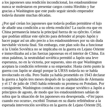
a los japoneses una rendición incondicional, los estadounidense
nunca se molestaron en presentar cargos contra Hirohito y fue
gracias a Washington que este pudo seguir siendo emperador
todavía durante muchas décadas.
¿Por qué creían los japoneses que todavía podían permitirse el lujo
de añadir una condición a su oferta rendición? La razón era que en
China permanecía intacta la principal fuerza de su ejército. Creían
que podrían utilizar este ejército para defender al propio Japón y
hacer pagar así un alto precio a los estadounidenses por su sin duda
inevitable victoria final. Sin embargo, este plan solo iba a funcionar
si la Unión Soviética no se implicaba en la guerra en Lejano Oriente
e inmovilizaba así a las fuerzas japonesas en el interior de China. En
otras palabras, la neutralidad soviética permitió a Japón una leve
esperanza, no en la victoria, por supuesto, sino en que Washington
aceptara la condición referente a su emperador. Hasta cierto punto la
guerra con Japón se alargó porque la URSS todavía no se había
involucrado en ella. Pero Stalin ya había prometido en 1943 declarar
la guerra a Japón tres meses después de la capitulación de Alemania
y el 17 de julio de 1945 había reiterado su promesa en Potsdam. Por
consiguiente, Washington contaba con un ataque soviético a Japón a
principios de agosto, de modo que los estadounidenses sabían de
sobra que la situación de los japoneses era desesperada. «
Fini
japos
cuando eso ocurra», escribió Truman en su diario refiriéndose a la
esperada intervención soviética en la guerra de Lejano Oriente [9].