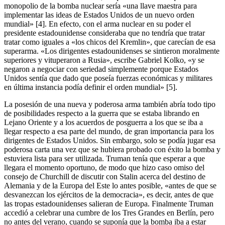
monopolio de la bomba nuclear sería «una llave maestra para
implementar las ideas de Estados Unidos de un nuevo orden
mundial» [4]. En efecto, con el arma nuclear en su poder el
presidente estadounidense consideraba que no tendría que tratar
tratar como iguales a «los chicos del Kremlin», que carecían de esa
superarma. «Los dirigentes estadounidenses se sintieron moralmente
superiores y vituperaron a Rusia», escribe Gabriel Kolko, «y se
negaron a negociar con seriedad simplemente porque Estados
Unidos sentía que dado que poseía fuerzas económicas y militares
en última instancia podía definir el orden mundial» [5].
La posesión de una nueva y poderosa arma también abría todo tipo
de posibilidades respecto a la guerra que se estaba librando en
Lejano Oriente y a los acuerdos de posguerra a los que se iba a
llegar respecto a esa parte del mundo, de gran importancia para los
dirigentes de Estados Unidos. Sin embargo, solo se podía jugar esa
poderosa carta una vez que se hubiera probado con éxito la bomba y
estuviera lista para ser utilizada. Truman tenía que esperar a que
llegara el momento oportuno, de modo que hizo caso omiso del
consejo de Churchill de discutir con Stalin acerca del destino de
Alemania y de la Europa del Este lo antes posible, «antes de que se
desvanezcan los ejércitos de la democracia», es decir, antes de que
las tropas estadounidenses salieran de Europa. Finalmente Truman
accedió a celebrar una cumbre de los Tres Grandes en Berlín, pero
no antes del verano, cuando se suponía que la bomba iba a estar