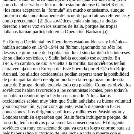
como ha observado el historiador estadounidense Gabriel Kolko,
«los rusos aceptaron la “formula” sin mucho entusiasmo, aunque
tomaron nota cuidadosamente del acuerdo para futuras referencias y
como precedente» [2] (los soviéticos tenían sin lugar a dudas
derecho a tener voz en los asuntos de Italia, porque las tropas
italianas habían participado en la Operación Barbarroja).
En Europa Occidental los liberadores estadounidenses y británicos
habían actuado en 1943-1944
ad libitum
, ignorando no sólo los
deseos de gran parte de la población local sino también los intereses
de su aliado soviético, y Stalin había aceptado ese acuerdo. En
1945, en cambio, se dio la vuelta a la tortilla: los soviéticos tenían
clara ventaja en una Europa del Este liberada por el Ejército Rojo.
Aun así, los aliados occidentales podían esperar tener la posibilidad
de participar también de algún modo en la reorganización de esta
parte de Europa, donde todavía todo era posible. Como es obvio, los
soviéticos habían favorecido a los comunistas locales, pero todavía
no habían creado ningún hecho consumado. Y los aliados
occidentales sabían muy bien que Stalin anhelaba su buena voluntad
y su cooperación, y, por consiguiente, estaría dispuesto a hacer
concesiones. Los dirigentes políticos y militares en Washington y
Londres también esperaban que Stalin fuera indulgente porque, de
no serlo, tenía motivos para temer las consecuencias. El dirigente
soviético era muy consciente de que ya era un logro enorme para su
país haber salido victorioso de una lucha a vida o muerte con el