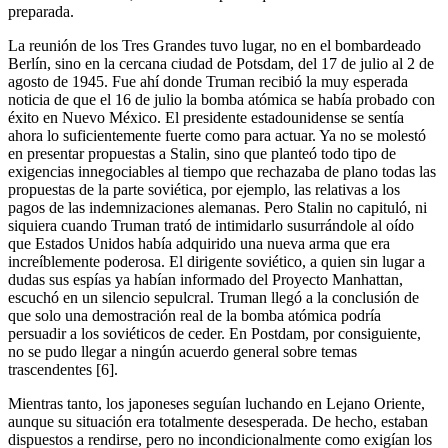
preparada.
La reunión de los Tres Grandes tuvo lugar, no en el bombardeado
Berlín, sino en la cercana ciudad de Potsdam, del 17 de julio al 2 de
agosto de 1945. Fue ahí donde Truman recibió la muy esperada
noticia de que el 16 de julio la bomba atómica se había probado con
éxito en Nuevo México. El presidente estadounidense se sentía
ahora lo suficientemente fuerte como para actuar. Ya no se molestó
en presentar propuestas a Stalin, sino que planteó todo tipo de
exigencias innegociables al tiempo que rechazaba de plano todas las
propuestas de la parte soviética, por ejemplo, las relativas a los
pagos de las indemnizaciones alemanas. Pero Stalin no capituló, ni
siquiera cuando Truman trató de intimidarlo susurrándole al oído
que Estados Unidos había adquirido una nueva arma que era
increíblemente poderosa. El dirigente soviético, a quien sin lugar a
dudas sus espías ya habían informado del Proyecto Manhattan,
escuchó en un silencio sepulcral. Truman llegó a la conclusión de
que solo una demostración real de la bomba atómica podría
persuadir a los soviéticos de ceder. En Postdam, por consiguiente,
no se pudo llegar a ningún acuerdo general sobre temas
trascendentes [6].
Mientras tanto, los japoneses seguían luchando en Lejano Oriente,
aunque su situación era totalmente desesperada. De hecho, estaban
dispuestos a rendirse, pero no incondicionalmente como exigían los