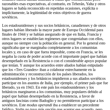
razonables esas expectativas, al contrario, en Teherán, Yalta y otros
lugares se había reconocido en repetidas ocasiones, explícita o
implícitamente, la legitimidad de estos objetivos de guerra
soviéticos.
Los estadounidenses y sus socios británicos, canadienses y de otros
lugares habían liberado la mayor parte de Europa Occidental para
finales de 1944 y se habían asegurado de que en Italia, Francia y
otros lugares se establecían regímenes que congeniaban con ellos,
aunque no siempre con la población en general. Por lo general esto
significaba que se marginaba completamente a los comunistas
locales y, en caso de que fuera imposible, como en Francia, se les
negaba la cuota de poder acorde con el importante papel que habían
desempeñado en la Resistencia o con el considerable apoyo popular
que tenían. Y aunque los acuerdos entre aliados habían estipulado
que los «Tres Grandes» iban a colaborar estrechamente en la
administración y reconstrucción de los países liberados, los
estadounidenses y los británicos impidieron a sus aliados soviéticos
participar en los asuntos de Italia, por ejemplo, el primer país que fue
liberado, ya en 1943. En este país los estadounidenses y los
británicos marginaron a los comunistas, muy populares debido al
papel que habían desempeñado en la Resistencia, a favor de
antiguos fascistas como Badoglio y no permitieron participar a los
soviéticos. Este
modus operandi
iba a establecer un precedente
fatídico. Stalin no tuvo más opción que aceptar ese acuerdo, pero,