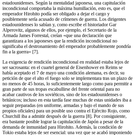
estadounidenses. Según la mentalidad japonesa, una capitulación
incondicional comportaba la máxima humillación, esto es, que el
emperador Hirohito podía ser obligado a dejar el cargo y
posiblemente sería acusado de crímenes de guerra. Los dirigentes
estadounidenses lo sabían y, como escribe el historiador Gar
Alperovitz, algunos de ellos, por ejemplo, el Secretario de la
Armada James Forrestal, creían «que una declaración que
garantizara a los japoneses que la rendición incondicional no
significaba el destronamiento del emperador probablemente pondría
fin a la guerra» [7].
La exigencia de rendición incondicional en realidad estaba lejos de
ser sacrosanta: en el cuartel general de Eisenhower en Reims se
había aceptado el 7 de mayo una condición alemana, es decir, su
petición de que el alto el fuego solo se implementara tras un plazo de
no menos de 45 horas, lo suficientemente largo como para permitir a
gran parte de sus tropas escabullirse del frente oriental para no
acabar cautivos de los soviéticos, sino de los estadounidenses o
británicos; incluso en esta tardía fase muchas de estas unidades iba a
seguir preparadas (en uniforme, armadas y bajo el mando de sus
propios oficiales) para un posible uso contra el Ejército Rojo, como
Churchill iba a admitir después de la guerra [8]. Por consiguiente,
era bastante posible lograr la capitulación de Japón a pesar de la
demanda de inmunidad para Hirohito. Además, la condición de
Tokio estaba lejos de ser esencial: una vez que se acabó imponiendo