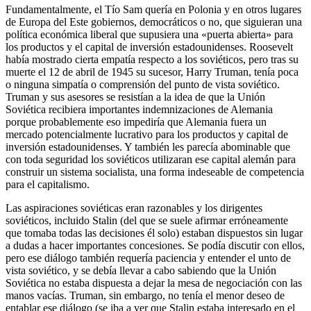
Fundamentalmente, el Tío Sam quería en Polonia y en otros lugares
de Europa del Este gobiernos, democráticos o no, que siguieran una
política económica liberal que supusiera una «puerta abierta» para
los productos y el capital de inversión estadounidenses. Roosevelt
había mostrado cierta empatía respecto a los soviéticos, pero tras su
muerte el 12 de abril de 1945 su sucesor, Harry Truman, tenía poca
o ninguna simpatía o comprensión del punto de vista soviético.
Truman y sus asesores se resistían a la idea de que la Unión
Soviética recibiera importantes indemnizaciones de Alemania
porque probablemente eso impediría que Alemania fuera un
mercado potencialmente lucrativo para los productos y capital de
inversión estadounidenses. Y también les parecía abominable que
con toda seguridad los soviéticos utilizaran ese capital alemán para
construir un sistema socialista, una forma indeseable de competencia
para el capitalismo.
Las aspiraciones soviéticas eran razonables y los dirigentes
soviéticos, incluido Stalin (del que se suele afirmar erróneamente
que tomaba todas las decisiones él solo) estaban dispuestos sin lugar
a dudas a hacer importantes concesiones. Se podía discutir con ellos,
pero ese diálogo también requería paciencia y entender el unto de
vista soviético, y se debía llevar a cabo sabiendo que la Unión
Soviética no estaba dispuesta a dejar la mesa de negociación con las
manos vacías. Truman, sin embargo, no tenía el menor deseo de
entablar ese diálogo (se iba a ver que Stalin estaba interesado en el