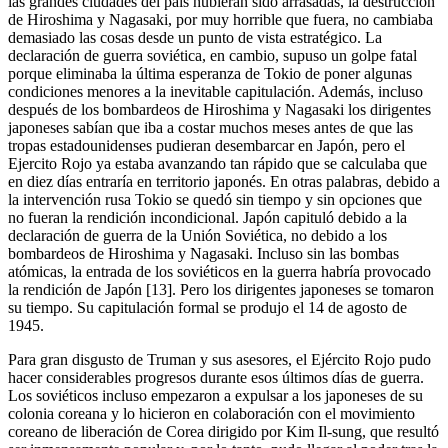
las grandes ciudades del país hubieran sido arrasadas, la destrucción
de Hiroshima y Nagasaki, por muy horrible que fuera, no cambiaba
demasiado las cosas desde un punto de vista estratégico. La
declaración de guerra soviética, en cambio, supuso un golpe fatal
porque eliminaba la última esperanza de Tokio de poner algunas
condiciones menores a la inevitable capitulación. Además, incluso
después de los bombardeos de Hiroshima y Nagasaki los dirigentes
japoneses sabían que iba a costar muchos meses antes de que las
tropas estadounidenses pudieran desembarcar en Japón, pero el
Ejercito Rojo ya estaba avanzando tan rápido que se calculaba que
en diez días entraría en territorio japonés. En otras palabras, debido a
la intervención rusa Tokio se quedó sin tiempo y sin opciones que
no fueran la rendición incondicional. Japón capituló debido a la
declaración de guerra de la Unión Soviética, no debido a los
bombardeos de Hiroshima y Nagasaki. Incluso sin las bombas
atómicas, la entrada de los soviéticos en la guerra habría provocado
la rendición de Japón [13]. Pero los dirigentes japoneses se tomaron
su tiempo. Su capitulación formal se produjo el 14 de agosto de
1945.
Para gran disgusto de Truman y sus asesores, el Ejército Rojo pudo
hacer considerables progresos durante esos últimos días de guerra.
Los soviéticos incluso empezaron a expulsar a los japoneses de su
colonia coreana y lo hicieron en colaboración con el movimiento
coreano de liberación de Corea dirigido por Kim Il-sung, que resultó