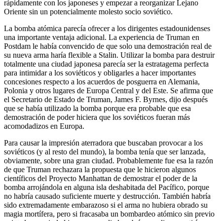
rápidamente con los japoneses y empezar a reorganizar Lejano
Oriente sin un potencialmente molesto socio soviético.
La bomba atómica parecía ofrecer a los dirigentes estadounidenses
una importante ventaja adicional. La experiencia de Truman en
Postdam le había convencido de que solo una demostración real de
su nueva arma haría flexible a Stalin. Utilizar la bomba para destruir
totalmente una ciudad japonesa parecía ser la estratagema perfecta
para intimidar a los soviéticos y obligarles a hacer importantes
concesiones respecto a los acuerdos de posguerra en Alemania,
Polonia y otros lugares de Europa Central y del Este. Se afirma que
el Secretario de Estado de Truman, James F. Byrnes, dijo después
que se había utilizado la bomba porque era probable que esa
demostración de poder hiciera que los soviéticos fueran más
acomodadizos en Europa.
Para causar la impresión aterradora que buscaban provocar a los
soviéticos (y al resto del mundo), la bomba tenía que ser lanzada,
obviamente, sobre una gran ciudad. Probablemente fue esa la razón
de que Truman rechazara la propuesta que le hicieron algunos
científicos del Proyecto Manhattan de demostrar el poder de la
bomba arrojándola en alguna isla deshabitada del Pacífico, porque
no habría causado suficiente muerte y destrucción. También habría
sido extremadamente embarazoso si el arma no hubiera obrado su
magia mortífera, pero si fracasaba un bombardeo atómico sin previo