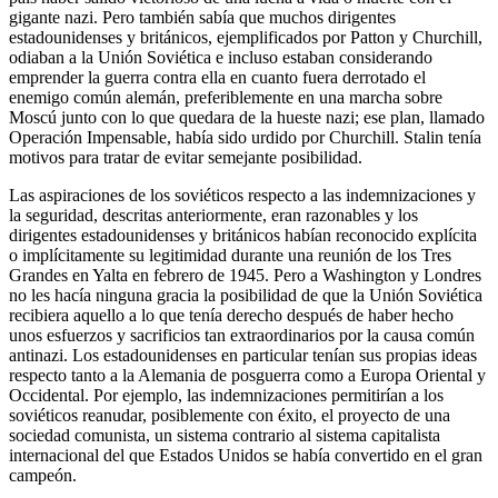
gigante nazi. Pero también sabía que muchos dirigentes
estadounidenses y británicos, ejemplificados por Patton y Churchill,
odiaban a la Unión Soviética e incluso estaban considerando
emprender la guerra contra ella en cuanto fuera derrotado el
enemigo común alemán, preferiblemente en una marcha sobre
Moscú junto con lo que quedara de la hueste nazi; ese plan, llamado
Operación Impensable, había sido urdido por Churchill. Stalin tenía
motivos para tratar de evitar semejante posibilidad.
Las aspiraciones de los soviéticos respecto a las indemnizaciones y
la seguridad, descritas anteriormente, eran razonables y los
dirigentes estadounidenses y británicos habían reconocido explícita
o implícitamente su legitimidad durante una reunión de los Tres
Grandes en Yalta en febrero de 1945. Pero a Washington y Londres
no les hacía ninguna gracia la posibilidad de que la Unión Soviética
recibiera aquello a lo que tenía derecho después de haber hecho
unos esfuerzos y sacrificios tan extraordinarios por la causa común
antinazi. Los estadounidenses en particular tenían sus propias ideas
respecto tanto a la Alemania de posguerra como a Europa Oriental y
Occidental. Por ejemplo, las indemnizaciones permitirían a los
soviéticos reanudar, posiblemente con éxito, el proyecto de una
sociedad comunista, un sistema contrario al sistema capitalista
internacional del que Estados Unidos se había convertido en el gran
campeón.