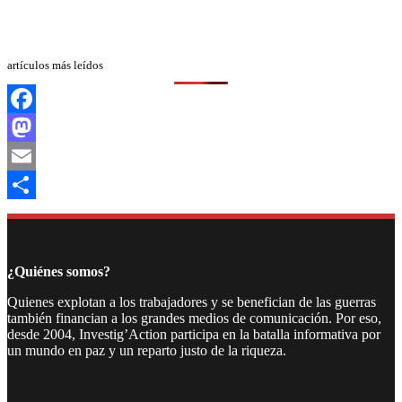
artículos más leídos
Facebook
Mastodon
Email
Compartir
¿Quiénes somos?
Quienes explotan a los trabajadores y se benefician de las guerras
también financian a los grandes medios de comunicación. Por eso,
desde 2004, Investig’Action participa en la batalla informativa por
un mundo en paz y un reparto justo de la riqueza.
Facebook
Twitter
Instagram
YouTube
TikTok
Telegram
Enlace