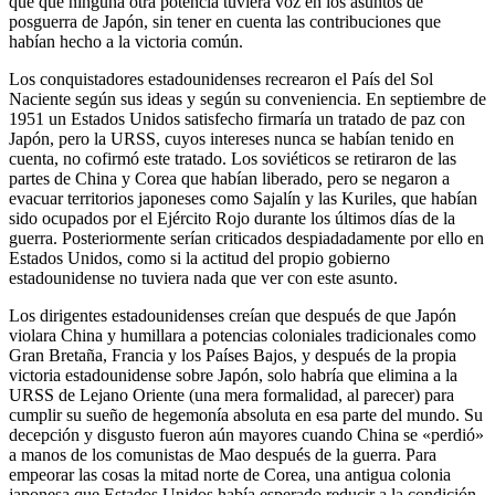
que que ninguna otra potencia tuviera voz en los asuntos de
posguerra de Japón, sin tener en cuenta las contribuciones que
habían hecho a la victoria común.
Los conquistadores estadounidenses recrearon el País del Sol
Naciente según sus ideas y según su conveniencia. En septiembre de
1951 un Estados Unidos satisfecho firmaría un tratado de paz con
Japón, pero la URSS, cuyos intereses nunca se habían tenido en
cuenta, no cofirmó este tratado. Los soviéticos se retiraron de las
partes de China y Corea que habían liberado, pero se negaron a
evacuar territorios japoneses como Sajalín y las Kuriles, que habían
sido ocupados por el Ejército Rojo durante los últimos días de la
guerra. Posteriormente serían criticados despiadadamente por ello en
Estados Unidos, como si la actitud del propio gobierno
estadounidense no tuviera nada que ver con este asunto.
Los dirigentes estadounidenses creían que después de que Japón
violara China y humillara a potencias coloniales tradicionales como
Gran Bretaña, Francia y los Países Bajos, y después de la propia
victoria estadounidense sobre Japón, solo habría que elimina a la
URSS de Lejano Oriente (una mera formalidad, al parecer) para
cumplir su sueño de hegemonía absoluta en esa parte del mundo. Su
decepción y disgusto fueron aún mayores cuando China se «perdió»
a manos de los comunistas de Mao después de la guerra. Para
empeorar las cosas la mitad norte de Corea, una antigua colonia
japonesa que Estados Unidos había esperado reducir a la condición