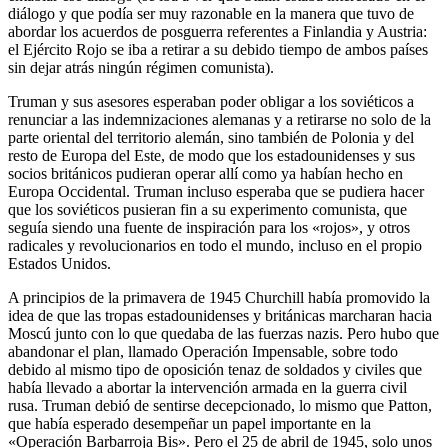
diálogo y que podía ser muy razonable en la manera que tuvo de
abordar los acuerdos de posguerra referentes a Finlandia y Austria:
el Ejército Rojo se iba a retirar a su debido tiempo de ambos países
sin dejar atrás ningún régimen comunista).
Truman y sus asesores esperaban poder obligar a los soviéticos a
renunciar a las indemnizaciones alemanas y a retirarse no solo de la
parte oriental del territorio alemán, sino también de Polonia y del
resto de Europa del Este, de modo que los estadounidenses y sus
socios británicos pudieran operar allí como ya habían hecho en
Europa Occidental. Truman incluso esperaba que se pudiera hacer
que los soviéticos pusieran fin a su experimento comunista, que
seguía siendo una fuente de inspiración para los «rojos», y otros
radicales y revolucionarios en todo el mundo, incluso en el propio
Estados Unidos.
A principios de la primavera de 1945 Churchill había promovido la
idea de que las tropas estadounidenses y británicas marcharan hacia
Moscú junto con lo que quedaba de las fuerzas nazis. Pero hubo que
abandonar el plan, llamado Operación Impensable, sobre todo
debido al mismo tipo de oposición tenaz de soldados y civiles que
había llevado a abortar la intervención armada en la guerra civil
rusa. Truman debió de sentirse decepcionado, lo mismo que Patton,
que había esperado desempeñar un papel importante en la
«Operación Barbarroja Bis». Pero el 25 de abril de 1945, solo unos