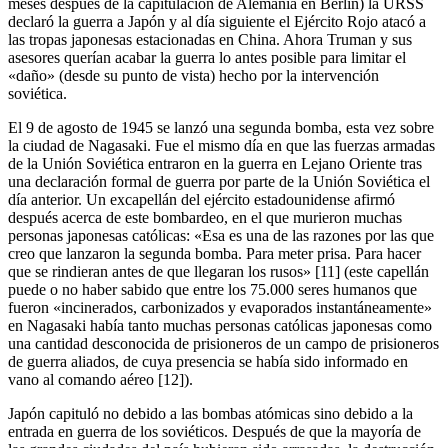
meses después de la capitulación de Alemania en Berlín) la URSS
declaró la guerra a Japón y al día siguiente el Ejército Rojo atacó a
las tropas japonesas estacionadas en China. Ahora Truman y sus
asesores querían acabar la guerra lo antes posible para limitar el
«daño» (desde su punto de vista) hecho por la intervención
soviética.
El 9 de agosto de 1945 se lanzó una segunda bomba, esta vez sobre
la ciudad de Nagasaki. Fue el mismo día en que las fuerzas armadas
de la Unión Soviética entraron en la guerra en Lejano Oriente tras
una declaración formal de guerra por parte de la Unión Soviética el
día anterior. Un excapellán del ejército estadounidense afirmó
después acerca de este bombardeo, en el que murieron muchas
personas japonesas católicas: «Esa es una de las razones por las que
creo que lanzaron la segunda bomba. Para meter prisa. Para hacer
que se rindieran antes de que llegaran los rusos» [11] (este capellán
puede o no haber sabido que entre los 75.000 seres humanos que
fueron «incinerados, carbonizados y evaporados instantáneamente»
en Nagasaki había tanto muchas personas católicas japonesas como
una cantidad desconocida de prisioneros de un campo de prisioneros
de guerra aliados, de cuya presencia se había sido informado en
vano al comando aéreo [12]).
Japón capituló no debido a las bombas atómicas sino debido a la
entrada en guerra de los soviéticos. Después de que la mayoría de