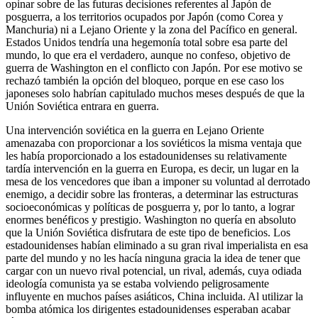
opinar sobre de las futuras decisiones referentes al Japón de
posguerra, a los territorios ocupados por Japón (como Corea y
Manchuria) ni a Lejano Oriente y la zona del Pacífico en general.
Estados Unidos tendría una hegemonía total sobre esa parte del
mundo, lo que era el verdadero, aunque no confeso, objetivo de
guerra de Washington en el conflicto con Japón. Por ese motivo se
rechazó también la opción del bloqueo, porque en ese caso los
japoneses solo habrían capitulado muchos meses después de que la
Unión Soviética entrara en guerra.
Una intervención soviética en la guerra en Lejano Oriente
amenazaba con proporcionar a los soviéticos la misma ventaja que
les había proporcionado a los estadounidenses su relativamente
tardía intervención en la guerra en Europa, es decir, un lugar en la
mesa de los vencedores que iban a imponer su voluntad al derrotado
enemigo, a decidir sobre las fronteras, a determinar las estructuras
socioeconómicas y políticas de posguerra y, por lo tanto, a lograr
enormes benéficos y prestigio. Washington no quería en absoluto
que la Unión Soviética disfrutara de este tipo de beneficios. Los
estadounidenses habían eliminado a su gran rival imperialista en esa
parte del mundo y no les hacía ninguna gracia la idea de tener que
cargar con un nuevo rival potencial, un rival, además, cuya odiada
ideología comunista ya se estaba volviendo peligrosamente
influyente en muchos países asiáticos, China incluida. Al utilizar la
bomba atómica los dirigentes estadounidenses esperaban acabar