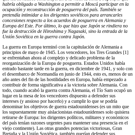
habría obligado a Washington a permitir a Moscú participar en la
ocupación y reconstrucción de posguerra del país
.
También se
pretendía intimidar a l
os
dirigen
tes
soviétic
os
para arrancarle
s
concesiones respecto a los acuerdos de posguerra en Alemania y
Europa del Este
.
Por último, lo que hizo que Japón se rindiera no
fue la destrucción de Hiroshima y Nagasaki, sino la entrada de la
Unión Soviética en la guerra contra Japón
.
La guerra en Europa terminó con la capitulación de Alemania a
principios de mayo de 1945. Los vencedores, los Tres Grandes [1]
se enfrentaban ahora al complejo y delicado problema de la
reorganización de la Europa de posguerra. Estados Unidos había
entrado bastante tarde en la guerra, en diciembre de 1941, y solo con
el desembarco de Normandía en junio de 1944, esto es, menos de un
año antes del fin de las hostilidades en Europa, había empezado a
contribuir de forma significativa a la victoria sobre Alemania. Con
todo, cuando acabó la guerra contra Alemania, el Tío Sam ocupó un
lugar en la mesa de los vencedores dispuesto a defender sus
intereses (y ansioso por hacerlo) y a cumplir lo que se podría
denominar los objetivos de guerra estadounidenses (es un mito que
los supuestamente muy aislacionistas estadounidenses solo quisiera
retirarse de Europa: los dirigentes políticos, militares y económicos
del país tenían razones urgentes para mantener una presencia en el
viejo continente). Las otras grandes potencias victoriosas, Gran
Bretaña y la Unión Soviética, también querían defender sus