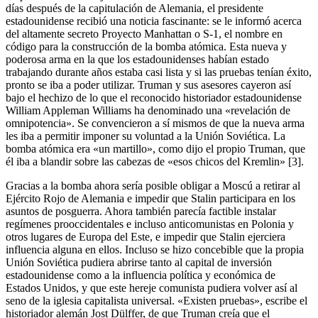
días después de la capitulación de Alemania, el presidente
estadounidense recibió una noticia fascinante: se le informó acerca
del altamente secreto Proyecto Manhattan o S-1, el nombre en
código para la construcción de la bomba atómica. Esta nueva y
poderosa arma en la que los estadounidenses habían estado
trabajando durante años estaba casi lista y si las pruebas tenían éxito,
pronto se iba a poder utilizar. Truman y sus asesores cayeron así
bajo el hechizo de lo que el reconocido historiador estadounidense
William Appleman Williams ha denominado una «revelación de
omnipotencia». Se convencieron a sí mismos de que la nueva arma
les iba a permitir imponer su voluntad a la Unión Soviética. La
bomba atómica era «un martillo», como dijo el propio Truman, que
él iba a blandir sobre las cabezas de «esos chicos del Kremlin» [3].
Gracias a la bomba ahora sería posible obligar a Moscú a retirar al
Ejército Rojo de Alemania e impedir que Stalin participara en los
asuntos de posguerra. Ahora también parecía factible instalar
regímenes prooccidentales e incluso anticomunistas en Polonia y
otros lugares de Europa del Este, e impedir que Stalin ejerciera
influencia alguna en ellos. Incluso se hizo concebible que la propia
Unión Soviética pudiera abrirse tanto al capital de inversión
estadounidense como a la influencia política y económica de
Estados Unidos, y que este hereje comunista pudiera volver así al
seno de la iglesia capitalista universal. «Existen pruebas», escribe el
historiador alemán Jost Dülffer, de que Truman creía que el