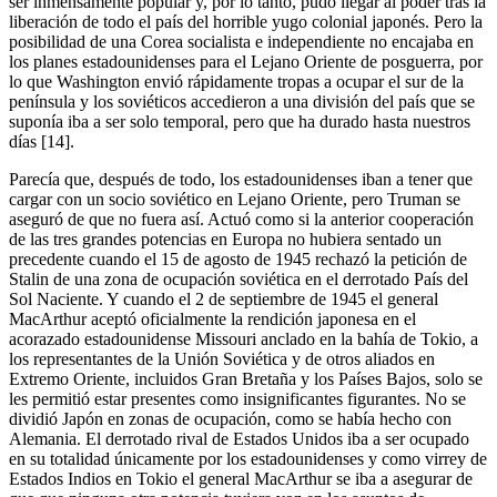
ser inmensamente popular y, por lo tanto, pudo llegar al poder tras la
liberación de todo el país del horrible yugo colonial japonés. Pero la
posibilidad de una Corea socialista e independiente no encajaba en
los planes estadounidenses para el Lejano Oriente de posguerra, por
lo que Washington envió rápidamente tropas a ocupar el sur de la
península y los soviéticos accedieron a una división del país que se
suponía iba a ser solo temporal, pero que ha durado hasta nuestros
días [14].
Parecía que, después de todo, los estadounidenses iban a tener que
cargar con un socio soviético en Lejano Oriente, pero Truman se
aseguró de que no fuera así. Actuó como si la anterior cooperación
de las tres grandes potencias en Europa no hubiera sentado un
precedente cuando el 15 de agosto de 1945 rechazó la petición de
Stalin de una zona de ocupación soviética en el derrotado País del
Sol Naciente. Y cuando el 2 de septiembre de 1945 el general
MacArthur aceptó oficialmente la rendición japonesa en el
acorazado estadounidense Missouri anclado en la bahía de Tokio, a
los representantes de la Unión Soviética y de otros aliados en
Extremo Oriente, incluidos Gran Bretaña y los Países Bajos, solo se
les permitió estar presentes como insignificantes figurantes. No se
dividió Japón en zonas de ocupación, como se había hecho con
Alemania. El derrotado rival de Estados Unidos iba a ser ocupado
en su totalidad únicamente por los estadounidenses y como virrey de
Estados Indios en Tokio el general MacArthur se iba a asegurar de