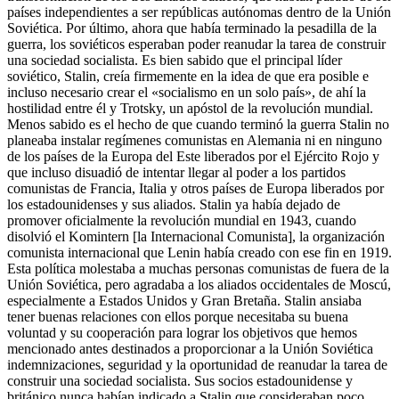
países independientes a ser repúblicas autónomas dentro de la Unión
Soviética. Por último, ahora que había terminado la pesadilla de la
guerra, los soviéticos esperaban poder reanudar la tarea de construir
una sociedad socialista. Es bien sabido que el principal líder
soviético, Stalin, creía firmemente en la idea de que era posible e
incluso necesario crear el «socialismo en un solo país», de ahí la
hostilidad entre él y Trotsky, un apóstol de la revolución mundial.
Menos sabido es el hecho de que cuando terminó la guerra Stalin no
planeaba instalar regímenes comunistas en Alemania ni en ninguno
de los países de la Europa del Este liberados por el Ejército Rojo y
que incluso disuadió de intentar llegar al poder a los partidos
comunistas de Francia, Italia y otros países de Europa liberados por
los estadounidenses y sus aliados. Stalin ya había dejado de
promover oficialmente la revolución mundial en 1943, cuando
disolvió el Komintern [la Internacional Comunista], la organización
comunista internacional que Lenin había creado con ese fin en 1919.
Esta política molestaba a muchas personas comunistas de fuera de la
Unión Soviética, pero agradaba a los aliados occidentales de Moscú,
especialmente a Estados Unidos y Gran Bretaña. Stalin ansiaba
tener buenas relaciones con ellos porque necesitaba su buena
voluntad y su cooperación para lograr los objetivos que hemos
mencionado antes destinados a proporcionar a la Unión Soviética
indemnizaciones, seguridad y la oportunidad de reanudar la tarea de
construir una sociedad socialista. Sus socios estadounidense y
británico nunca habían indicado a Stalin que consideraban poco