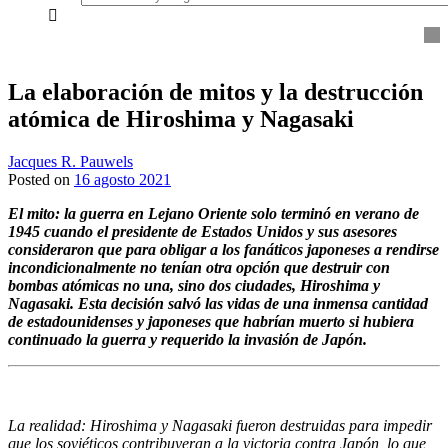
everything...
La elaboración de mitos y la destrucción
atómica de Hiroshima y Nagasaki
Jacques R. Pauwels
Posted on
16 agosto 2021
El mito
:
l
a guerra en Lejano Oriente solo terminó en verano de
1945 cuando el presidente de Estados Unidos y sus asesores
consideraron que para obligar a l
os
fanático
s
ja
p
on
e
s
es
a rendirse
incondicionalmente no tenían otra opción que destruir con
bomba
s
atómicas no un
a,
sino dos ciudades, Hiroshima y
Nagasaki
.
Esta decisión salvó las vidas de
una inmensa cantidad
de estadounidenses y japoneses que habrían muerto si hubiera
continuado la guerra y requerido la invasión de Japón
.
La realidad
:
H
iroshima
y
Nagasaki
fueron destruidas para impedir
que los soviéticos contribuyeran a la victoria contra Japón, lo que