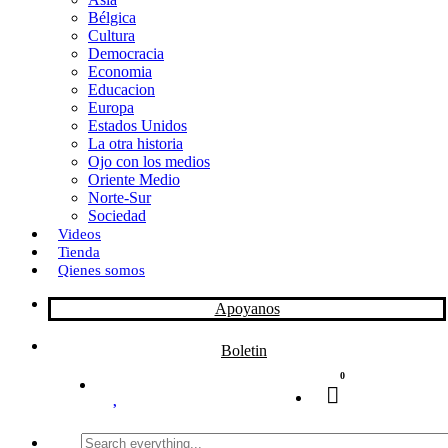
Bélgica
k
o
a
Cultura
Democracia
n
r
Economia
Educacion
t
Europa
Estados Unidos
i
La otra historia
r
Ojo con los medios
Oriente Medio
Norte-Sur
Sociedad
Videos
Tienda
Qienes somos
Apoyanos
Boletin
0
Search