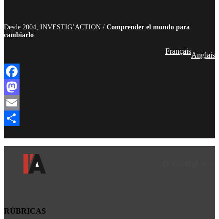
Desde 2004, INVESTIG’ACTION /
Comprender el mundo para
cambiarlo
Français
Anglais
Facebook
Mastodon
Email
Compartir
Facebook
LinkedIn
Instagram
YouTube
TikTok
Teleg
Enl
RÚBRICAS