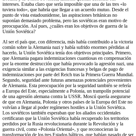
intereses. Estaba claro que sería imposible que una de las tres «lo
tuviera todo», que habría que llegar a un acuerdo mutuo. Desde el
punto de vista estadounidense, las aspiraciones británicas no
suponían demasiado problema, pero las soviéticas eran motivo de
preocupación. Así pues, ¿cuáles eran los objetivos de guerra de la
Unión Soviética?
Al ser el país que, con diferencia, más había contribuido a la victoria
común sobre la Alemania nazi y había sufrido enormes pérdidas al
hacerlo, la Unión Soviética tenía dos objetivos principales. Primero,
que Alemania pagara indemnizaciones cuantiosas en compensación
por la enorme destrucción que había provocado la agresión nazi, una
exigencia similar a las exigencias francesas y belgas de pago de
indemnizaciones por parte del Reich tras la Primera Guerra Mundial.
Segundo, seguridad ante futuras amenazas potenciales provenientes
de Alemania. Esta preocupación por la seguridad también se refería
a Europa del Este, especialmente a Polonia, un trampolín potencial
de una agresión alemana contra la USSR. Moscú quería asegurarse
de que en Alemania, Polonia y otros países de la Europa del Este no
volvían a llegar al poder regímenes hostiles a la Unión Soviética.
Los soviéticos también esperaban que los aliados occidentales
certificaran que la Unión Soviética había recuperado los territorios
perdidos por la Rusia revolucionaria durante la Revolución y la
guerra civil, como «Polonia Oriental», y que reconocieran la
transformación de los tres Estados bálticos, que habían pasado de ser