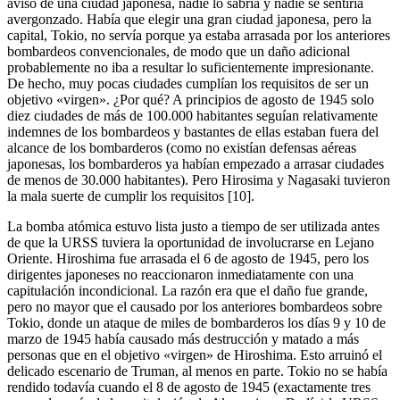
aviso de una ciudad japonesa, nadie lo sabría y nadie se sentiría
avergonzado. Había que elegir una gran ciudad japonesa, pero la
capital, Tokio, no servía porque ya estaba arrasada por los anteriores
bombardeos convencionales, de modo que un daño adicional
probablemente no iba a resultar lo suficientemente impresionante.
De hecho, muy pocas ciudades cumplían los requisitos de ser un
objetivo «virgen». ¿Por qué? A principios de agosto de 1945 solo
diez ciudades de más de 100.000 habitantes seguían relativamente
indemnes de los bombardeos y bastantes de ellas estaban fuera del
alcance de los bombarderos (como no existían defensas aéreas
japonesas, los bombarderos ya habían empezado a arrasar ciudades
de menos de 30.000 habitantes). Pero Hirosima y Nagasaki tuvieron
la mala suerte de cumplir los requisitos [10].
La bomba atómica estuvo lista justo a tiempo de ser utilizada antes
de que la URSS tuviera la oportunidad de involucrarse en Lejano
Oriente. Hiroshima fue arrasada el 6 de agosto de 1945, pero los
dirigentes japoneses no reaccionaron inmediatamente con una
capitulación incondicional. La razón era que el daño fue grande,
pero no mayor que el causado por los anteriores bombardeos sobre
Tokio, donde un ataque de miles de bombarderos los días 9 y 10 de
marzo de 1945 había causado más destrucción y matado a más
personas que en el objetivo «virgen» de Hiroshima. Esto arruinó el
delicado escenario de Truman, al menos en parte. Tokio no se había
rendido todavía cuando el 8 de agosto de 1945 (exactamente tres