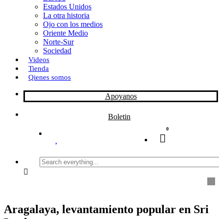
Estados Unidos
La otra historia
Ojo con los medios
Oriente Medio
Norte-Sur
Sociedad
Videos
Tienda
Qienes somos
Apoyanos
Boletin
0
Search
everything...
Aragalaya, levantamiento popular en Sri