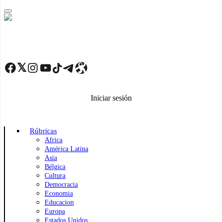
Skip
to
main
content
Facebook
Twitter
Instagram
YouTube
TikTok
Telegram
Enlace
Iniciar sesión
Rúbricas
Africa
América Latina
Asia
Bélgica
Cultura
Democracia
Economia
Educacion
Europa
Estados Unidos