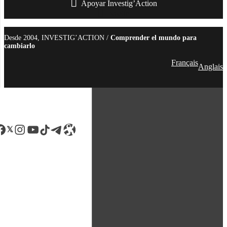
Apoyar Investig’Action
boletín
Desde 2004, INVESTIG’ACTION /
Comprender el mundo para
cambiarlo
Français
Anglais
acebook
LinkedIn
Instagram
YouTube
TikTok
Telegram
Enlace