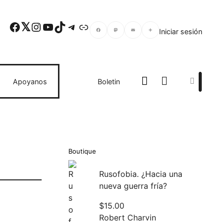
Facebook
Twitter
Instagram
YouTube
TikTok
Telegram
Enlace
Iniciar sesión
Facebook
Mastodon
Email
Compartir
Search
Apoyanos
Boletin
Boutique
Rusofobia. ¿Hacia una
nueva guerra fría?
$
15.00
Robert Charvin