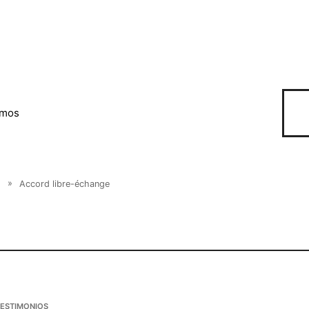
omos
e
»
Accord libre-échange
TESTIMONIOS