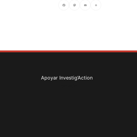
Facebook
Mastodon
Email
Compartir
Apoyar Investig’Action
boletín