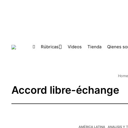
Skip to main content
Rúbricas
Videos
Tienda
Qienes s
Hom
Accord libre-échange
AMÉRICA LATINA
ANALISIS Y 