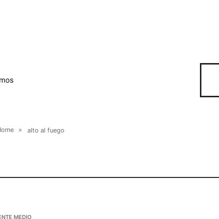
omos
Home
»
alto al fuego
ENTE MEDIO