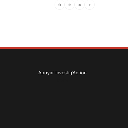
Facebook
Mastodon
Email
Compartir
Apoyar Investig’Action
boletín