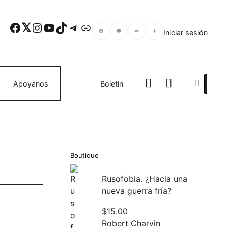
Facebook
Twitter
Instagram
YouTube
TikTok
Telegram
Enlace
Iniciar sesión
Facebook
Mastodon
Email
Compartir
Search
Apoyanos
Boletin
Boutique
Rusofobia. ¿Hacia una
nueva guerra fría?
$
15.00
Robert Charvin