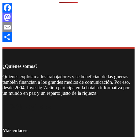
Facebook
Mastodon
Email
Compartir
¿Quiénes somos?
Quienes explotan a los trabajadores y se benefician de las guerras
también financian a los grandes medios de comunicación. Por eso,
desde 2004, Investig’Action participa en la batalla informativa por
un mundo en paz y un reparto justo de la riqueza.
Facebook
Twitter
Instagram
YouTube
TikTok
Telegram
Enlace
Más enlaces