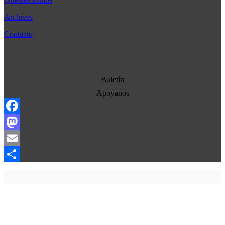
Bélgica
Archives
Cultura
Contacto
Democracia
Economia
Estados Unidos
Boletín
Europa
Apoyanos
Oriente Medio
Facebook
Norte-Sur
Mastodon
Sociedad
Email
Ojo con los medios
Compartir
La otra historia