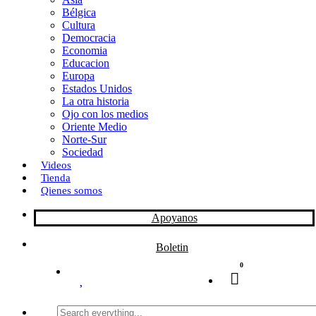
Bélgica
k
o
a
Cultura
Democracia
n
r
Economia
Educacion
t
Europa
Estados Unidos
i
La otra historia
r
Ojo con los medios
Oriente Medio
Norte-Sur
Sociedad
Videos
Tienda
Qienes somos
Apoyanos
Boletin
0
Search