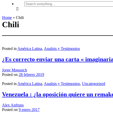
Search
everything...
Home
»
Chili
Chili
Posted in
América Latina
,
Analisis y Testimonios
¿Es correcto enviar una carta « imaginar
Jorge Magasich
Posted on
28 febrero 2019
Posted in
América Latina
,
Analisis y Testimonios
,
Uncategorized
Venezuela : ¿la oposición quiere un remake
Alex Anfruns
Posted on
9 enero 2017