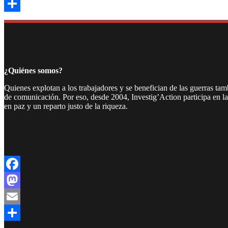
Email
Compartir
¿Quiénes somos?
Quienes explotan a los trabajadores y se benefician de las guerras ta
de comunicación. Por eso, desde 2004, Investig’Action participa en l
en paz y un reparto justo de la riqueza.
Facebook
Twitter
Instagram
YouTube
TikTok
Telegram
Enlace
Facebook
Mastodon
Email