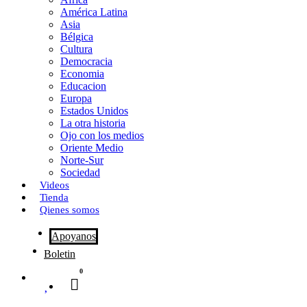
o
o
i
m
América Latina
o
d
l
p
Asia
Bélgica
k
o
a
Cultura
Democracia
n
r
Economia
Educacion
t
Europa
Estados Unidos
i
La otra historia
r
Ojo con los medios
Oriente Medio
Norte-Sur
Sociedad
Videos
Tienda
Qienes somos
Apoyanos
Boletin
0