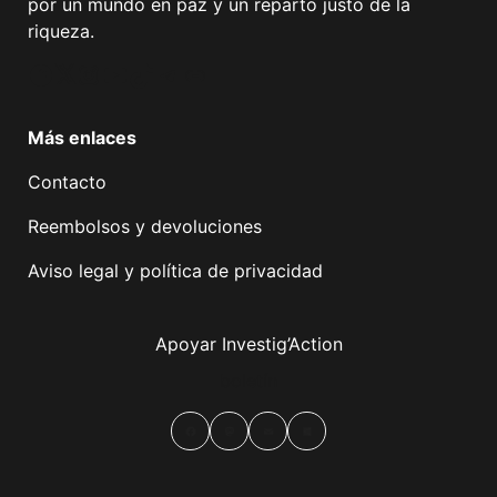
por un mundo en paz y un reparto justo de la
riqueza.
Facebook
Twitter
Instagram
YouTube
TikTok
Telegram
Enlace
Más enlaces
Contacto
Reembolsos y devoluciones
Aviso legal y política de privacidad
Apoyar Investig’Action
boletín
Facebook
Mastodon
Email
Compartir