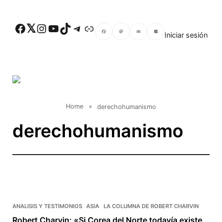
Skip to main content
Facebook
Twitter
Instagram
YouTube
TikTok
Telegram
Enlace
Iniciar sesión
Facebook
Mastodon
Email
Compartir
Home
»
derechohumanismo
derechohumanismo
ANALISIS Y TESTIMONIOS
ASIA
LA COLUMNA DE ROBERT CHARVIN
Robert Charvin: «Si Corea del Norte todavía existe