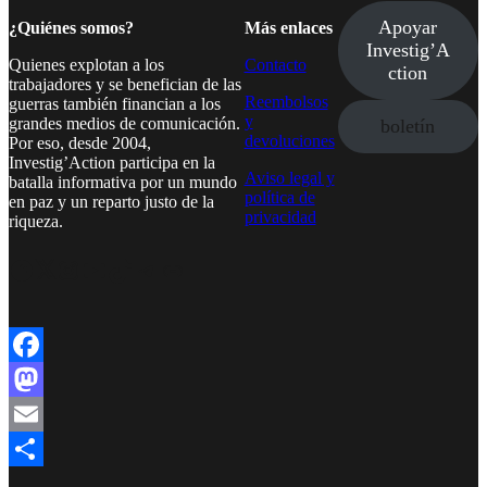
Apoyar
¿Quiénes somos?
Más enlaces
Investig’A
Quienes explotan a los
Contacto
ction
trabajadores y se benefician de las
Reembolsos
guerras también financian a los
y
grandes medios de comunicación.
boletín
devoluciones
Por eso, desde 2004,
Investig’Action participa en la
Aviso legal y
batalla informativa por un mundo
política de
en paz y un reparto justo de la
privacidad
riqueza.
Facebook
Twitter
Instagram
YouTube
TikTok
Telegram
Enlace
Facebook
Mastodon
Email
Compartir