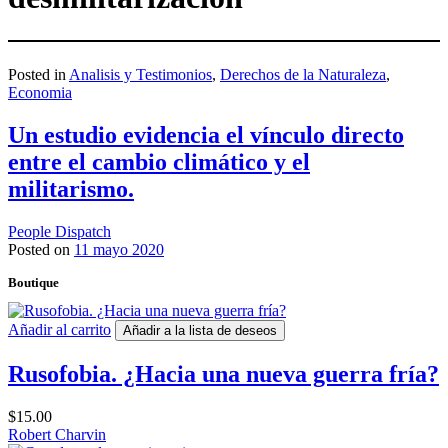
Posted in
Analisis y Testimonios
,
Derechos de la Naturaleza
,
Economia
Un estudio evidencia el vínculo directo
entre el cambio climático y el
militarismo.
People Dispatch
Posted on
11 mayo 2020
Boutique
Añadir al carrito
Añadir a la lista de deseos
Rusofobia. ¿Hacia una nueva guerra fría?
$
15.00
Robert Charvin