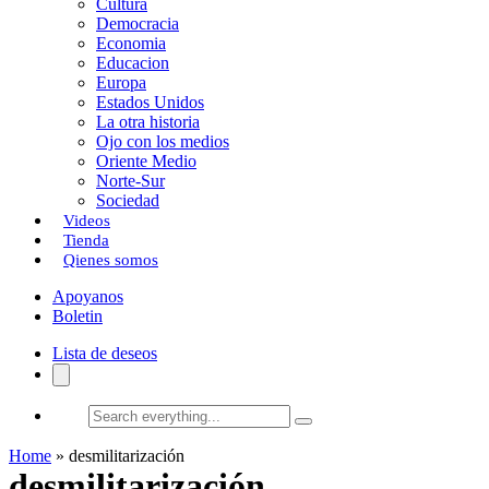
Cultura
k
o
a
Democracia
Economia
n
r
Educacion
Europa
t
Estados Unidos
i
La otra historia
Ojo con los medios
r
Oriente Medio
Norte-Sur
Sociedad
Videos
Tienda
Qienes somos
Apoyanos
Boletin
Lista de deseos
Search
everything...
Home
»
desmilitarización
desmilitarización