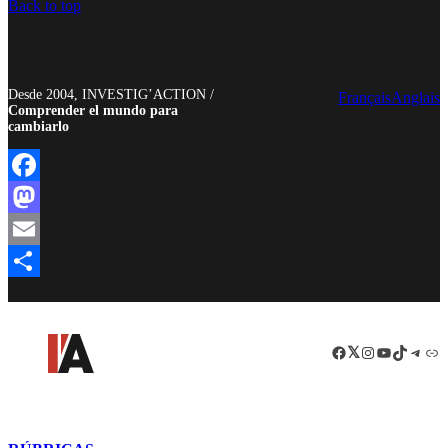
Back to top
Desde 2004, INVESTIG’ACTION /
Français
Anglais
Comprender el mundo para
cambiarlo
Facebook
Mastodon
Email
Compartir
Facebook
LinkedIn
Instagram
YouTube
TikTok
Teleg
Enl