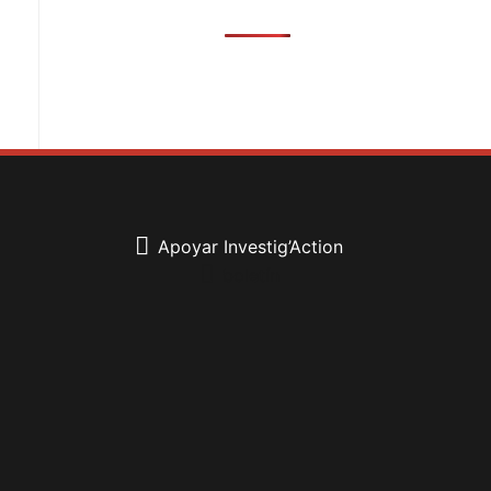
Apoyar Investig’Action
boletín