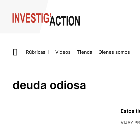
Skip to main content
Rúbricas
Videos
Tienda
Qienes somos
deuda odiosa
Estos t
VIJAY P