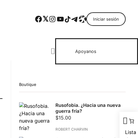
Facebook
Twitter
Instagram
YouTube
TikTok
Telegram
Enlace
Iniciar sesión
Search everything...
Apoyanos
Boutique
Rusofobia. ¿Hacia una nueva
guerra fría?
$
15.00
ROBERT CHARVIN
Lista