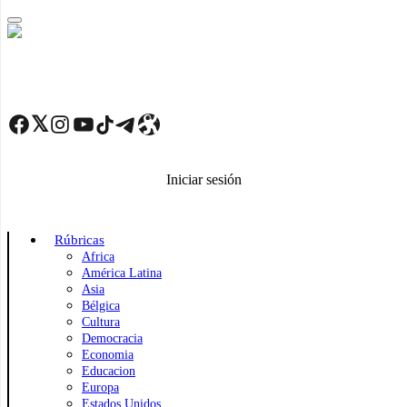
Skip
to
main
content
Facebook
Twitter
Instagram
YouTube
TikTok
Telegram
Enlace
Iniciar sesión
Rúbricas
Africa
América Latina
Asia
Bélgica
Cultura
Democracia
Economia
Educacion
Europa
Estados Unidos