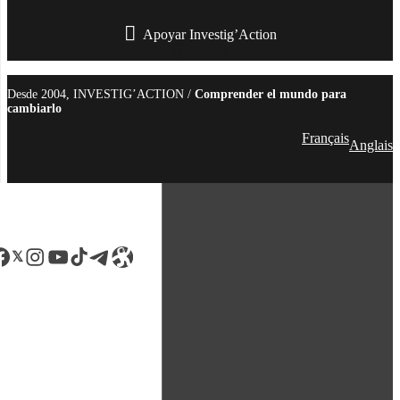
Apoyar Investig’Action
boletín
Desde 2004, INVESTIG’ACTION /
Comprender el mundo para
cambiarlo
Français
Anglais
acebook
LinkedIn
Instagram
YouTube
TikTok
Telegram
Enlace