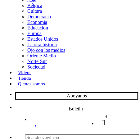
Bélgica
k
o
a
Cultura
Democracia
n
r
Economia
Educacion
t
Europa
Estados Unidos
i
La otra historia
r
Ojo con los medios
Oriente Medio
Norte-Sur
Sociedad
Videos
Tienda
Qienes somos
Apoyanos
Boletin
0
Search