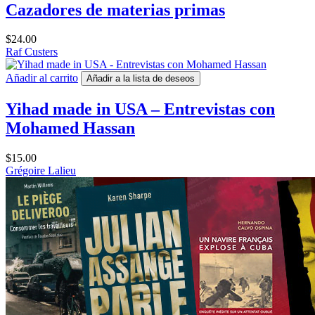
Cazadores de materias primas
$
24.00
Raf Custers
Añadir al carrito
Añadir a la lista de deseos
Yihad made in USA – Entrevistas con
Mohamed Hassan
$
15.00
Grégoire Lalieu