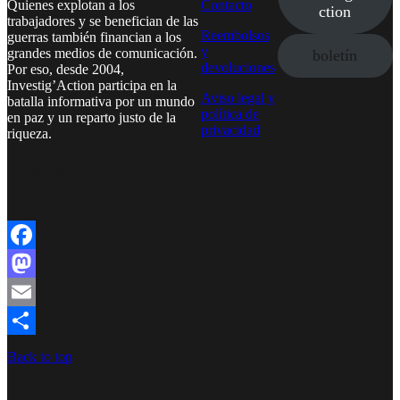
Quienes explotan a los
Contacto
ction
trabajadores y se benefician de las
Reembolsos
guerras también financian a los
y
grandes medios de comunicación.
boletín
devoluciones
Por eso, desde 2004,
Investig’Action participa en la
Aviso legal y
batalla informativa por un mundo
política de
en paz y un reparto justo de la
privacidad
riqueza.
Facebook
Twitter
Instagram
YouTube
TikTok
Telegram
Enlace
Facebook
Mastodon
Email
Compartir
Back to top