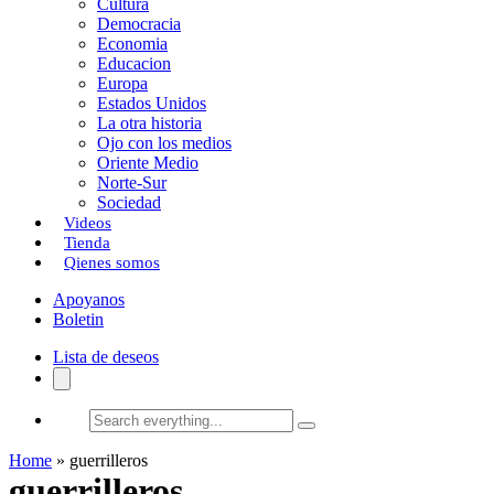
Cultura
k
o
a
Democracia
Economia
n
r
Educacion
Europa
t
Estados Unidos
i
La otra historia
Ojo con los medios
r
Oriente Medio
Norte-Sur
Sociedad
Videos
Tienda
Qienes somos
Apoyanos
Boletin
Lista de deseos
Search
everything...
Home
»
guerrilleros
guerrilleros