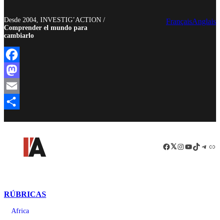
Desde 2004, INVESTIG’ACTION /
Français
Anglais
Comprender el mundo para
cambiarlo
Facebook
Mastodon
Email
Compartir
Facebook
LinkedIn
Instagram
YouTube
TikTok
Teleg
Enl
RÚBRICAS
Africa