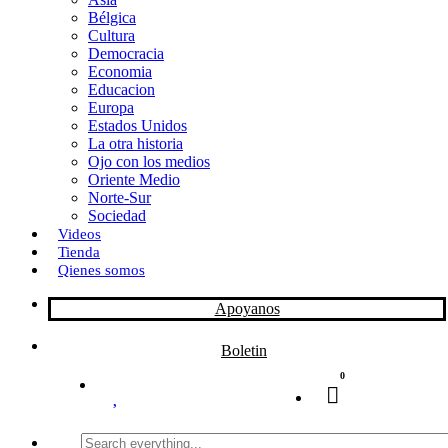
Bélgica
k
o
a
Cultura
Democracia
n
r
Economia
Educacion
t
Europa
Estados Unidos
i
La otra historia
r
Ojo con los medios
Oriente Medio
Norte-Sur
Sociedad
Videos
Tienda
Qienes somos
Apoyanos
Boletin
0
Search