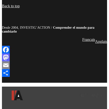
Compartir
Back to top
Desde 2004, INVESTIG’ACTION /
Comprender el mundo para
cambiarlo
Français
Anglais
Facebook
Mastodon
Email
Compartir
Facebook
LinkedIn
Instagram
YouTube
TikTok
Teleg
Enl