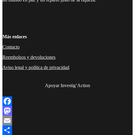
Facebook
Twitter
Instagram
YouTube
TikTok
Telegram
Enlace
Más enlaces
Contacto
Reembolsos y devoluciones
Aviso legal y política de privacidad
Apoyar Investig’Action
boletín
Facebook
Mastodon
Email