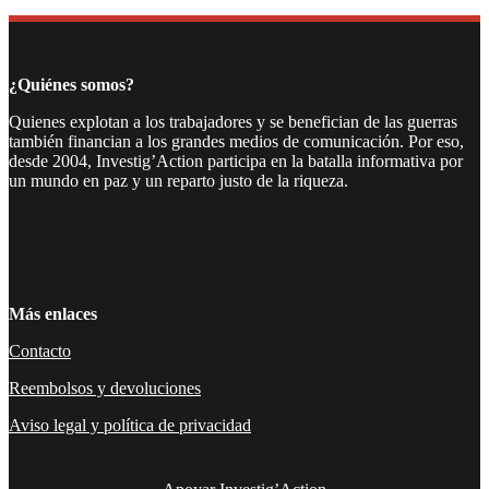
Compartir
¿Quiénes somos?
Quienes explotan a los trabajadores y se benefician de las guerras
también financian a los grandes medios de comunicación. Por eso,
desde 2004, Investig’Action participa en la batalla informativa por
un mundo en paz y un reparto justo de la riqueza.
Facebook
Twitter
Instagram
YouTube
TikTok
Telegram
Enlace
Más enlaces
Contacto
Reembolsos y devoluciones
Aviso legal y política de privacidad