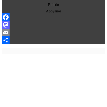
Estados Unidos
Boletín
Europa
Apoyanos
Oriente Medio
Facebook
Norte-Sur
Mastodon
Sociedad
Email
Ojo con los medios
Compartir
La otra historia