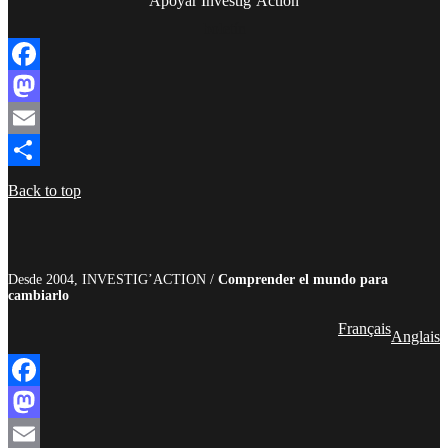
Apoyar Investig’Action
boletín
Facebook
Mastodon
Email
Compartir
Back to top
Desde 2004, INVESTIG’ACTION /
Comprender el mundo para
cambiarlo
Français
Anglais
Facebook
Mastodon