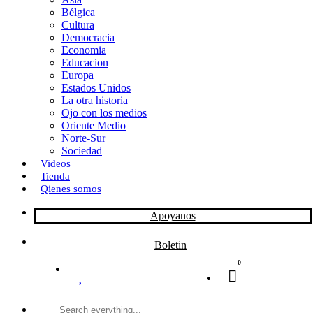
Bélgica
k
o
a
Cultura
Democracia
n
r
Economia
Educacion
t
Europa
Estados Unidos
i
La otra historia
r
Ojo con los medios
Oriente Medio
Norte-Sur
Sociedad
Videos
Tienda
Qienes somos
Apoyanos
Boletin
0
Search