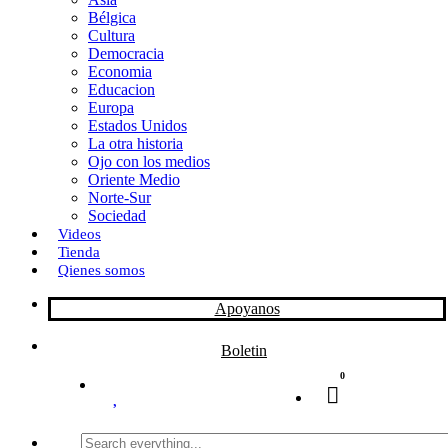
Bélgica
k
o
a
Cultura
Democracia
n
r
Economia
Educacion
t
Europa
Estados Unidos
i
La otra historia
r
Ojo con los medios
Oriente Medio
Norte-Sur
Sociedad
Videos
Tienda
Qienes somos
Apoyanos
Boletin
0
Search