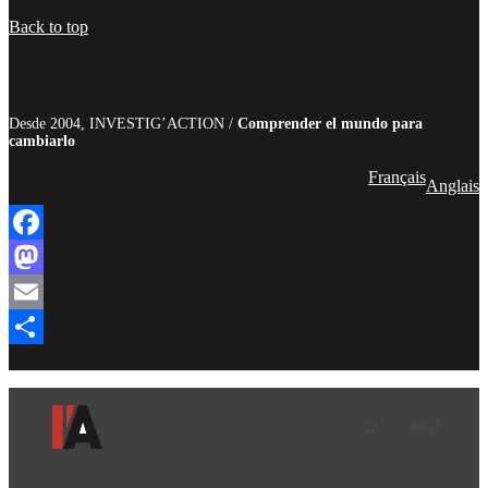
Compartir
Back to top
Desde 2004, INVESTIG’ACTION /
Comprender el mundo para
cambiarlo
Français
Anglais
Facebook
Mastodon
Email
Compartir
Facebook
LinkedIn
Instagram
YouTube
TikTok
Teleg
Enl