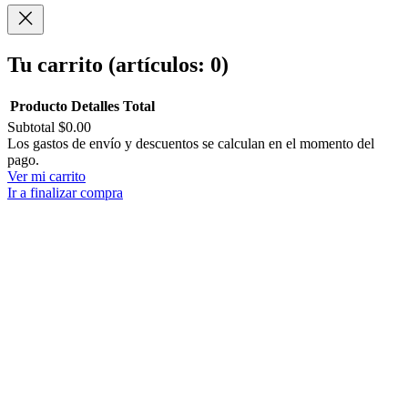
Compartir
Tu carrito
(artículos: 0)
Producto
Detalles
Total
Subtotal
$0.00
Productos
Los gastos de envío y descuentos se calculan en el momento del
pago.
del
Ver mi carrito
carrito
Ir a finalizar compra