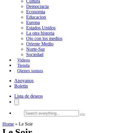
Cultura
k
o
a
Democracia
Economia
n
r
Educacion
Europa
t
Estados Unidos
i
La otra historia
Ojo con los medios
r
Oriente Medio
Norte-Sur
Sociedad
Videos
Tienda
Qienes somos
Apoyanos
Boletin
Lista de deseos
Search
everything...
Home
»
Le Soir
Le Soir