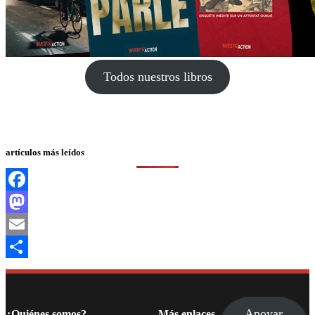
Todos nuestros libros
artículos más leídos
Facebook
Mastodon
Email
Compartir
Apoyar
¿Quiénes somos?
Más enlaces