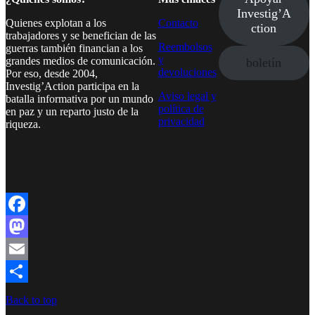
Investig’A
Quienes explotan a los
Contacto
ction
trabajadores y se benefician de las
Reembolsos
guerras también financian a los
y
grandes medios de comunicación.
boletín
devoluciones
Por eso, desde 2004,
Investig’Action participa en la
Aviso legal y
batalla informativa por un mundo
política de
en paz y un reparto justo de la
privacidad
riqueza.
Facebook
Twitter
Instagram
YouTube
TikTok
Telegram
Enlace
Facebook
Mastodon
Email
Compartir
Back to top