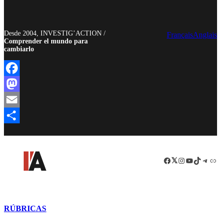
Desde 2004, INVESTIG’ACTION /
Français
Anglais
Comprender el mundo para
cambiarlo
Facebook
Mastodon
Email
Compartir
Facebook
LinkedIn
Instagram
YouTube
TikTok
Teleg
Enl
RÚBRICAS