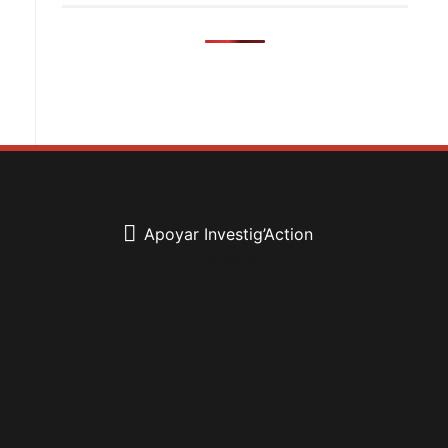
Apoyar Investig’Action
boletín