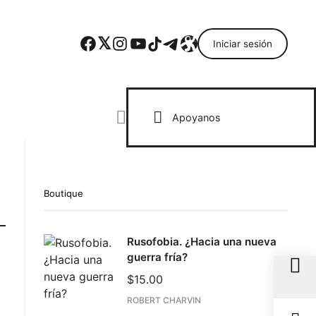
Facebook
Twitter
Instagram
YouTube
TikTok
Telegram
Enlace
Iniciar sesión
Search everything...
Apoyanos
Boutique
Rusofobia. ¿Hacia una nueva
guerra fría?
$
15.00
ROBERT CHARVIN