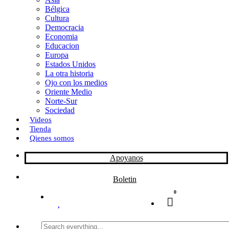
Bélgica
k
o
a
Cultura
Democracia
n
r
Economia
Educacion
t
Europa
Estados Unidos
i
La otra historia
r
Ojo con los medios
Oriente Medio
Norte-Sur
Sociedad
Videos
Tienda
Qienes somos
Apoyanos
Boletin
0
Search