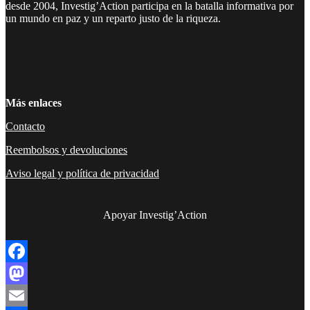
desde 2004, Investig’Action participa en la batalla informativa por
un mundo en paz y un reparto justo de la riqueza.
Facebook
Twitter
Instagram
YouTube
TikTok
Telegram
Enlace
Más enlaces
Contacto
Reembolsos y devoluciones
Aviso legal y política de privacidad
Apoyar Investig’Action
boletín
Facebook
Mastodon