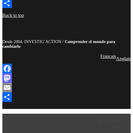
Email
Compartir
Back to top
Desde 2004, INVESTIG’ACTION /
Comprender el mundo para
cambiarlo
Français
Anglais
Facebook
Mastodon
Email
Compartir
Facebook
LinkedIn
Instagram
YouTube
TikTok
Teleg
Enl