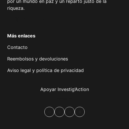
por un mundo en paz y un reparto justo de la
riqueza.
Facebook
Twitter
Instagram
YouTube
TikTok
Telegram
Enlace
Más enlaces
Contacto
Reembolsos y devoluciones
Aviso legal y política de privacidad
Apoyar Investig’Action
boletín
Facebook
Mastodon
Email
Compartir