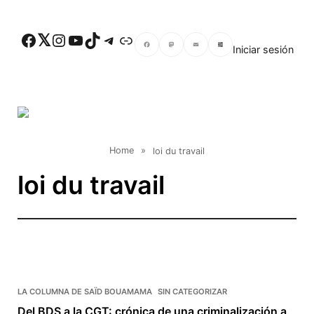
Skip to main content
Facebook
Twitter
Instagram
YouTube
TikTok
Telegram
Enlace
Iniciar sesión
Facebook
Mastodon
Email
Compartir
Home
»
loi du travail
loi du travail
LA COLUMNA DE SAÏD BOUAMAMA
SIN CATEGORIZAR
Del BDS a la CGT: crónica de una criminalización a