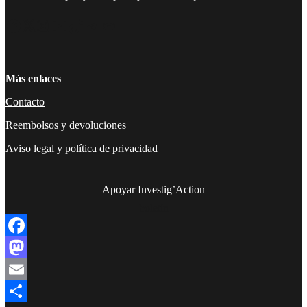
Facebook
Twitter
Instagram
YouTube
TikTok
Telegram
Enlace
Más enlaces
Contacto
Reembolsos y devoluciones
Aviso legal y política de privacidad
Apoyar Investig’Action
boletín
Facebook
Mastodon
Email