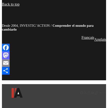
Compartir
Back to top
Desde 2004, INVESTIG’ACTION /
Comprender el mundo para
cambiarlo
Français
Anglais
Facebook
Mastodon
Email
Compartir
Facebook
LinkedIn
Instagram
YouTube
TikTok
Teleg
Enl