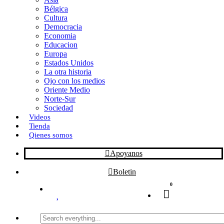
Bélgica
k
o
a
Cultura
Democracia
n
r
Economia
Educacion
t
Europa
Estados Unidos
i
La otra historia
r
Ojo con los medios
Oriente Medio
Norte-Sur
Sociedad
Videos
Tienda
Qienes somos
Apoyanos
Boletin
0
Search