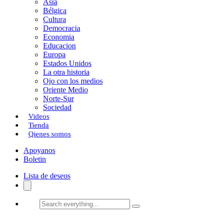
Asia
Bélgica
Cultura
Democracia
Economia
Educacion
Europa
Estados Unidos
La otra historia
Ojo con los medios
Oriente Medio
Norte-Sur
Sociedad
Videos
Tienda
Qienes somos
Apoyanos
Boletin
Lista de deseos
Search
everything...