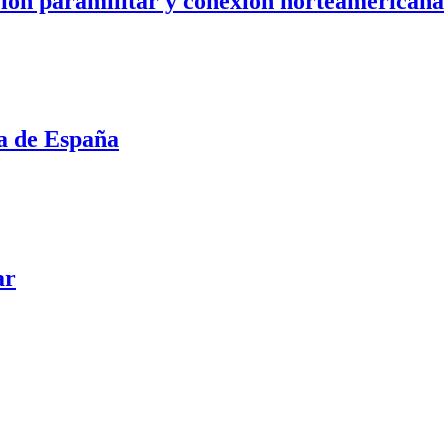
ación paramilitar y conexión norteamericana
a de España
ar