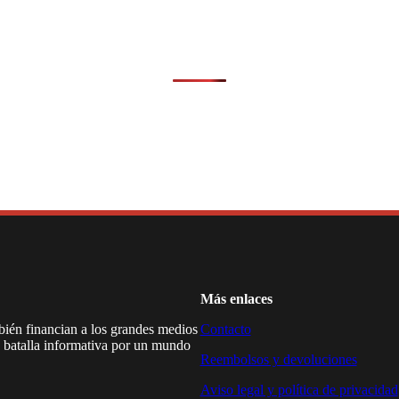
Más enlaces
mbién financian a los grandes medios
Contacto
a batalla informativa por un mundo
Reembolsos y devoluciones
Aviso legal y política de privacidad