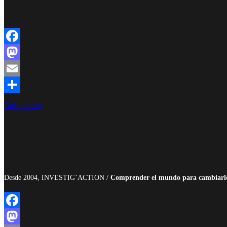
Facebook
Twitter
Instagram
YouTube
TikTok
Telegram
Enlace
Facebook
Mastodon
Email
Compartir
Back to top
Desde 2004, INVESTIG’ACTION /
Comprender el mundo para cambiarl
Facebook