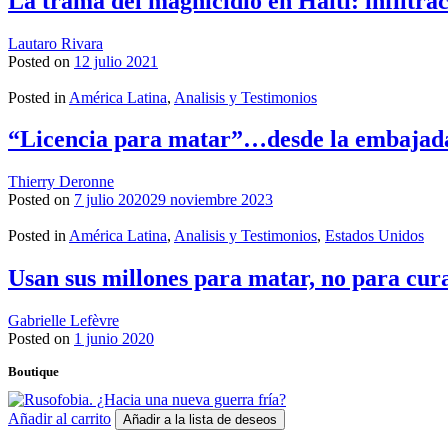
La trama del magnicidio en Haití: infiltr
Lautaro Rivara
Posted on
12 julio 2021
Posted in
América Latina
,
Analisis y Testimonios
“Licencia para matar”…desde la embajad
Thierry Deronne
Posted on
7 julio 2020
29 noviembre 2023
Posted in
América Latina
,
Analisis y Testimonios
,
Estados Unidos
Usan sus millones para matar, no para cur
Gabrielle Lefèvre
Posted on
1 junio 2020
Boutique
Añadir al carrito
Añadir a la lista de deseos