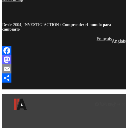
Desde 2004, INVESTIG’ACTION /
Comprender el mundo para
cambiarlo
Français
Anglais
Facebook
Mastodon
Email
Compartir
Facebook
LinkedIn
Instagram
YouTube
TikTok
Teleg
Enl