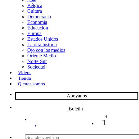
Bélgica
k
o
a
Cultura
Democracia
n
r
Economia
Educacion
t
Europa
Estados Unidos
i
La otra historia
r
Ojo con los medios
Oriente Medio
Norte-Sur
Sociedad
Videos
Tienda
Qienes somos
Apoyanos
Boletin
0
Search