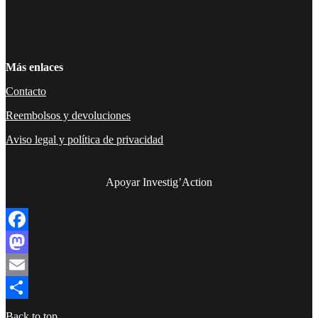
Facebook
Twitter
Instagram
YouTube
TikTok
Telegram
Enlace
Más enlaces
Contacto
Reembolsos y devoluciones
Aviso legal y política de privacidad
Apoyar Investig’Action
boletín
Facebook
Mastodon
Email
Compartir
Back to top