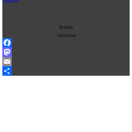
Contacto
Democracia
Economia
Estados Unidos
Boletín
Europa
Apoyanos
Oriente Medio
Facebook
Norte-Sur
Mastodon
Sociedad
Email
Ojo con los medios
Compartir
La otra historia