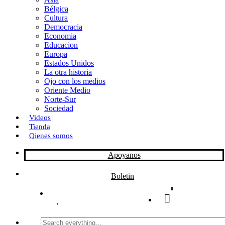
Bélgica
k
o
a
Cultura
Democracia
n
r
Economia
Educacion
t
Europa
Estados Unidos
i
La otra historia
r
Ojo con los medios
Oriente Medio
Norte-Sur
Sociedad
Videos
Tienda
Qienes somos
Apoyanos
Boletin
0
Search