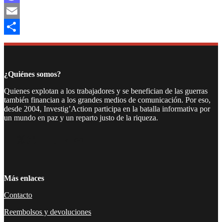
Mastodon
Email
Compartir
¿Quiénes somos?
Quienes explotan a los trabajadores y se benefician de las guerras
también financian a los grandes medios de comunicación. Por eso,
desde 2004, Investig’Action participa en la batalla informativa por
un mundo en paz y un reparto justo de la riqueza.
Facebook
Twitter
Instagram
YouTube
TikTok
Telegram
Enlace
Más enlaces
Contacto
Reembolsos y devoluciones