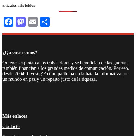
artículos más leídos
Facebook
Mastodon
Email
Compartir
¿Quiénes somos?
Quienes explotan a los trabajadores y se benefician de las guerras
también financian a los grandes medios de comunicación. Por eso,
desde 2004, Investig’Action participa en la batalla informativa por
un mundo en paz y un reparto justo de la riqueza.
Facebook
Twitter
Instagram
YouTube
TikTok
Telegram
Enlace
Más enlaces
Contacto