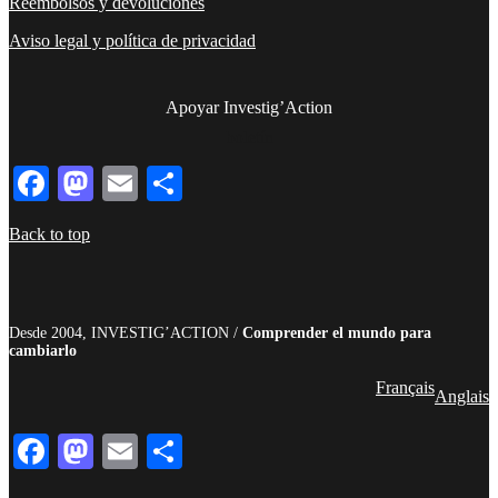
Reembolsos y devoluciones
Aviso legal y política de privacidad
Apoyar Investig’Action
boletín
Facebook
Mastodon
Email
Compartir
Back to top
Desde 2004, INVESTIG’ACTION /
Comprender el mundo para
cambiarlo
Français
Anglais
Facebook
Mastodon
Email
Compartir