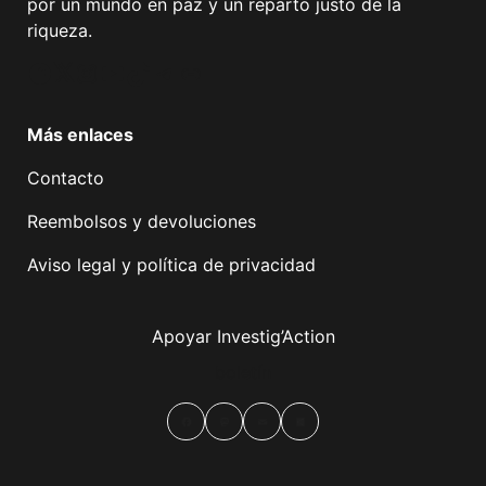
por un mundo en paz y un reparto justo de la
riqueza.
Facebook
Twitter
Instagram
YouTube
TikTok
Telegram
Enlace
Más enlaces
Contacto
Reembolsos y devoluciones
Aviso legal y política de privacidad
Apoyar Investig’Action
boletín
Facebook
Mastodon
Email
Compartir