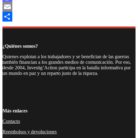
Mastodon
Email
Compartir
¿Quiénes somos?
Quienes explotan a los trabajadores y se benefician de las guerras
también financian a los grandes medios de comunicación. Por eso,
desde 2004, Investig’Action participa en la batalla informativa por
un mundo en paz y un reparto justo de la riqueza.
Facebook
Twitter
Instagram
YouTube
TikTok
Telegram
Enlace
Más enlaces
Contacto
Reembolsos y devoluciones