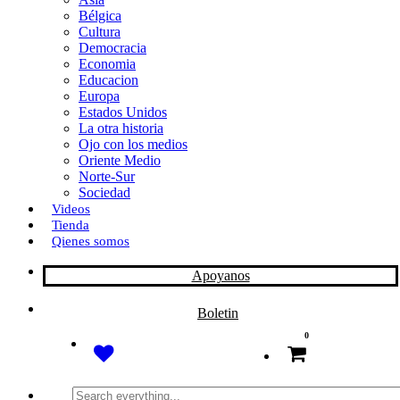
Bélgica
k
o
a
Cultura
Democracia
n
r
Economia
Educacion
t
Europa
Estados Unidos
i
La otra historia
r
Ojo con los medios
Oriente Medio
Norte-Sur
Sociedad
Videos
Tienda
Qienes somos
Apoyanos
Boletin
0
Search