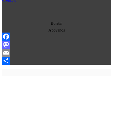
Contacto
Democracia
Economia
Estados Unidos
Boletín
Europa
Apoyanos
Oriente Medio
Facebook
Norte-Sur
Mastodon
Sociedad
Email
Ojo con los medios
Compartir
La otra historia