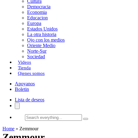
Cultura
k
o
a
Democracia
Economia
n
r
Educacion
Europa
t
Estados Unidos
i
La otra historia
Ojo con los medios
r
Oriente Medio
Norte-Sur
Sociedad
Videos
Tienda
Qienes somos
Apoyanos
Boletin
Lista de deseos
Search
everything...
Home
»
Zemmour
Zemmour