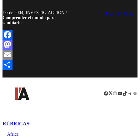
Desde 2004, INVESTIG’ACTION /
Français
Anglais
Comprender el mundo para
cambiarlo
Facebook
Mastodon
Email
Compartir
Facebook
LinkedIn
Instagram
YouTube
TikTok
Teleg
Enl
RÚBRICAS
Africa