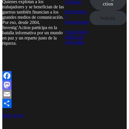
Quienes explotan a los
Contacto
ction
trabajadores y se benefician de las
Reembolsos
guerras también financian a los
y
grandes medios de comunicación.
boletín
devoluciones
Por eso, desde 2004,
Investig’Action participa en la
Aviso legal y
batalla informativa por un mundo
política de
en paz y un reparto justo de la
privacidad
riqueza.
Facebook
Twitter
Instagram
YouTube
TikTok
Telegram
Enlace
Facebook
Mastodon
Email
Compartir
Back to top