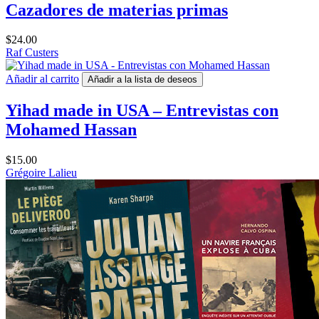
Cazadores de materias primas
$
24.00
Raf Custers
Añadir al carrito
Añadir a la lista de deseos
Yihad made in USA – Entrevistas con
Mohamed Hassan
$
15.00
Grégoire Lalieu