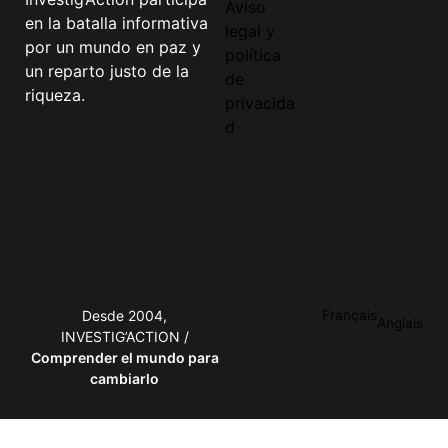
Aviso
en la batalla informativa
legal y
por un mundo en paz y
política
un reparto justo de la
de
riqueza.
privacida
d
Facebook
Twitter
Instagram
YouTube
TikTok
Telegram
Enlace
Desde 2004,
Français
Anglais
INVESTIG’ACTION /
Comprender el mundo para
cambiarlo