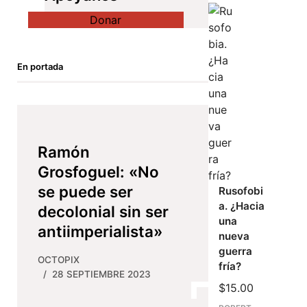
Donar
En portada
Ramón
Grosfoguel: «No
se puede ser
Rusofobi
a. ¿Hacia
decolonial sin ser
una
antiimperialista»
nueva
guerra
OCTOPIX
fría?
28 SEPTIEMBRE 2023
$
15.00