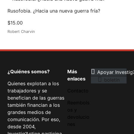
Rusofobia. ¿Hacia una nueva guerra fría?
$
15.00
Robert Charvin
¿Quiénes somos?
Más
Apoyar Investig’
enlaces
boletín
Quienes explotan a los
trabajadores y se
Contacto
benefician de las guerras
Reembols
también financian a los
os y
grandes medios de
devolucio
comunicación. Por eso,
nes
desde 2004,
Investig’Action participa