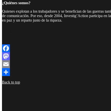
¿Quiénes somos?
Quienes explotan a los trabajadores y se benefician de las guerras ta
de comunicación. Por eso, desde 2004, Investig’Action participa en l
en paz y un reparto justo de la riqueza.
Facebook
Twitter
Instagram
YouTube
TikTok
Telegram
Enlace
Facebook
Mastodon
Email
Compartir
Back to top