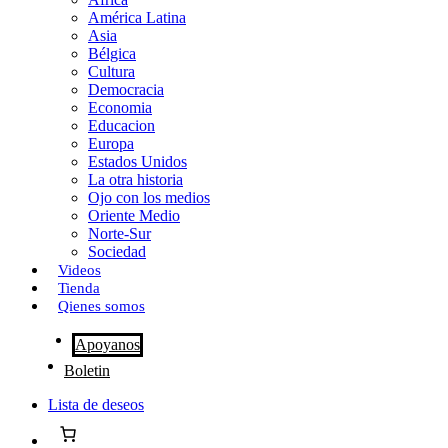
o
o
i
m
América Latina
o
d
l
p
Asia
Bélgica
k
o
a
Cultura
Democracia
n
r
Economia
Educacion
t
Europa
Estados Unidos
i
La otra historia
r
Ojo con los medios
Oriente Medio
Norte-Sur
Sociedad
Videos
Tienda
Qienes somos
Apoyanos
Boletin
Lista de deseos