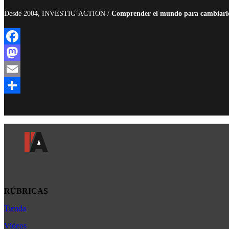
Desde 2004, INVESTIG’ACTION /
Comprender el mundo para cambiarl
Facebook
Mastodon
Email
Compartir
RÚBRICAS
Tienda
Africa
América Latina
Videos