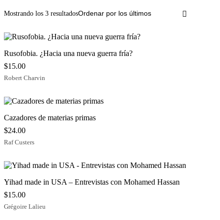
Ordenado
Mostrando los 3 resultados
por
los
últimos
Rusofobia. ¿Hacia una nueva guerra fría?
$
15.00
Robert Charvin
Cazadores de materias primas
$
24.00
Raf Custers
Yihad made in USA – Entrevistas con Mohamed Hassan
$
15.00
Grégoire Lalieu