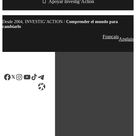
Apoyar Investig’Action
boletín
Desde 2004, INVESTIG’ACTION /
Comprender el mundo para
cambiarlo
Français
Anglais
Facebook
LinkedIn
Instagram
YouTube
TikTok
Telegram
Enlace