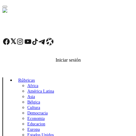
Skip
to
main
content
Facebook
Twitter
Instagram
YouTube
TikTok
Telegram
Enlace
Iniciar sesión
Rúbricas
Africa
América Latina
Asia
Bélgica
Cultura
Democracia
Economia
Educacion
Europa
Estados Unidos