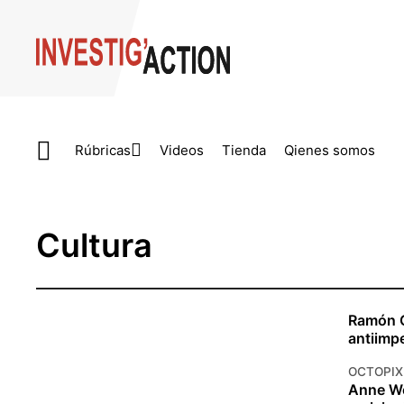
Skip to main content
Rúbricas
Videos
Tienda
Qienes somos
Cultura
Ramón G
antiimpe
OCTOPIX
Anne We