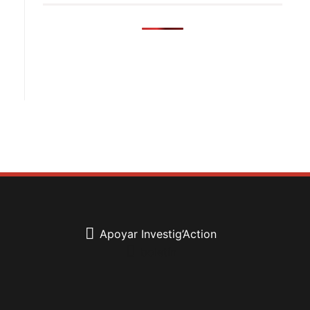
Apoyar Investig’Action
boletín