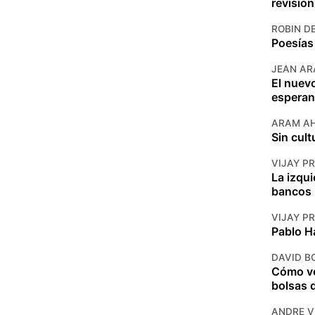
revision
ROBIN D
Poesías
JEAN A
El nuevo
espera
ARAM A
Sin cult
VIJAY P
La izqui
bancos
VIJAY P
Pablo Ha
DAVID B
Cómo ve
bolsas d
ANDRE V