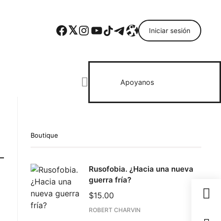
Facebook
Twitter
Instagram
YouTube
TikTok
Telegram
Enlace
Iniciar sesión
Search everything...
Apoyanos
Boutique
Rusofobia. ¿Hacia una nueva
guerra fría?
$
15.00
ROBERT CHARVIN