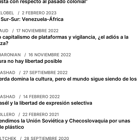
ista con respecto al pasado colonial”
ELOBEL
2 FEBRERO 2023
 Sur-Sur: Venezuela-África
RAUD
17 NOVIEMBRE 2022
 capitalismo de plataformas y vigilancia, ¿el adiós a la
nza?
HARONIAN
16 NOVIEMBRE 2022
ura no hay libertad posible
RASHAD
27 SEPTIEMBRE 2022
erda domina la cultura, pero el mundo sigue siendo de los
RASHAD
14 FEBRERO 2022
sél y la libertad de expresión selectiva
OLLERO
22 FEBRERO 2021
ndimos la Unión Soviética y Checoslovaquia por unas
e plástico
LTCHEK
28 SEPTIEMBRE 2020