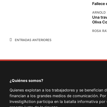
Fallece 
ARNOLD
Una trav
Oliva C
ROSA R
Navegación
ENTRADAS ANTERIORES
de
entradas
¿Quiénes somos?
Quienes explotan a los trabajadores y se benefician 
financian a los grandes medios de comunicación. Por
Investig’Action participa en la batalla informativa p