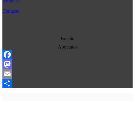
Archives
Cultura
Contacto
Democracia
Economia
Estados Unidos
Boletín
Europa
Apoyanos
Oriente Medio
Facebook
Norte-Sur
Mastodon
Sociedad
Email
Ojo con los medios
Compartir
La otra historia