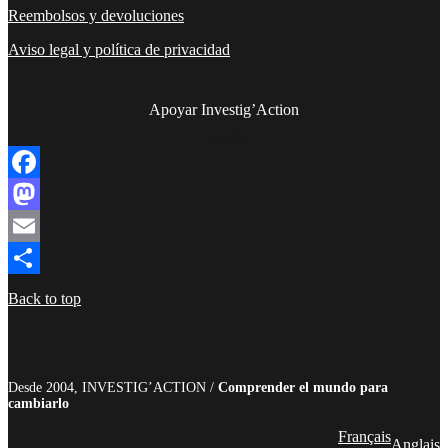
Reembolsos y devoluciones
Aviso legal y política de privacidad
Apoyar Investig’Action
boletín
Facebook
Mastodon
Email
Compartir
Back to top
Desde 2004, INVESTIG’ACTION /
Comprender el mundo para
cambiarlo
Français
Anglais