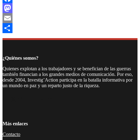
Facebook
Mastodon
Email
Compartir
¿Quiénes somos?
Quienes explotan a los trabajadores y se benefician de las guerras
también financian a los grandes medios de comunicación. Por eso,
desde 2004, Investig’Action participa en la batalla informativa por
un mundo en paz y un reparto justo de la riqueza.
Facebook
Twitter
Instagram
YouTube
TikTok
Telegram
Enlace
Más enlaces
Contacto