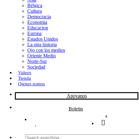
Bélgica
k
o
a
Cultura
Democracia
n
r
Economia
Educacion
t
Europa
Estados Unidos
i
La otra historia
r
Ojo con los medios
Oriente Medio
Norte-Sur
Sociedad
Videos
Tienda
Qienes somos
Apoyanos
Boletin
0
Search