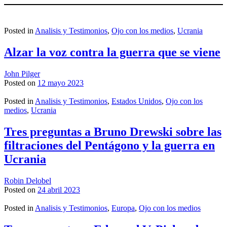
Posted in
Analisis y Testimonios
,
Ojo con los medios
,
Ucrania
Alzar la voz contra la guerra que se viene
John Pilger
Posted on
12 mayo 2023
Posted in
Analisis y Testimonios
,
Estados Unidos
,
Ojo con los
medios
,
Ucrania
Tres preguntas a Bruno Drewski sobre las
filtraciones del Pentágono y la guerra en
Ucrania
Robin Delobel
Posted on
24 abril 2023
Posted in
Analisis y Testimonios
,
Europa
,
Ojo con los medios