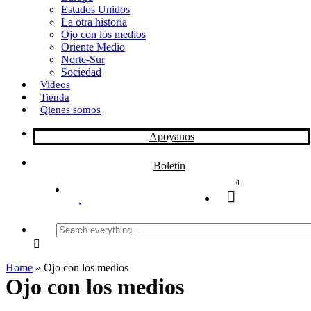
Estados Unidos
La otra historia
Ojo con los medios
Oriente Medio
Norte-Sur
Sociedad
Videos
Tienda
Qienes somos
Apoyanos
Boletin
0
Search
everything...
Home
»
Ojo con los medios
Ojo con los medios