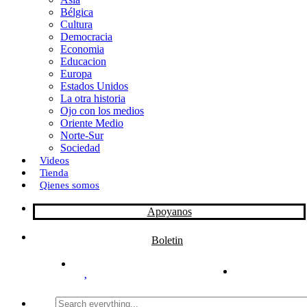
Bélgica
k
o
a
Cultura
Democracia
n
r
Economia
Educacion
t
Europa
Estados Unidos
i
La otra historia
r
Ojo con los medios
Oriente Medio
Norte-Sur
Sociedad
Videos
Tienda
Qienes somos
Apoyanos
Boletin
Search