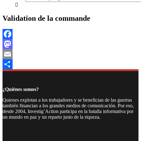
everything...
Validation de la commande
Facebook
Mastodon
Email
Compartir
¿Quiénes somos?
Quienes explotan a los trabajadores y se benefician de las guerras
también financian a los grandes medios de comunicación. Por eso,
desde 2004, Investig’Action participa en la batalla informativa por
un mundo en paz y un reparto justo de la riqueza.
Facebook
Twitter
Instagram
YouTube
TikTok
Telegram
Enlace