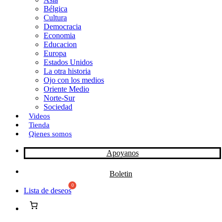
Bélgica
k
o
a
Cultura
Democracia
n
r
Economia
Educacion
t
Europa
Estados Unidos
i
La otra historia
r
Ojo con los medios
Oriente Medio
Norte-Sur
Sociedad
Videos
Tienda
Qienes somos
Apoyanos
Boletin
Lista de deseos