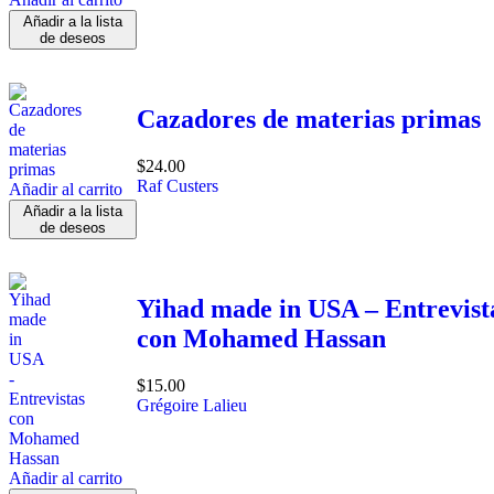
Añadir a la lista
de deseos
Cazadores de materias primas
$
24.00
Raf Custers
Añadir al carrito
Añadir a la lista
de deseos
Yihad made in USA – Entrevist
con Mohamed Hassan
$
15.00
Grégoire Lalieu
Añadir al carrito