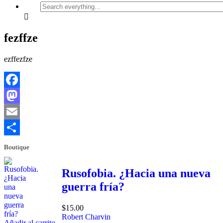
Search
everything...
fezffze
ezffezfze
Facebook
Mastodon
Email
Compartir
Boutique
Rusofobia. ¿Hacia una nueva
guerra fría?
$
15.00
Robert Charvin
Añadir al carrito