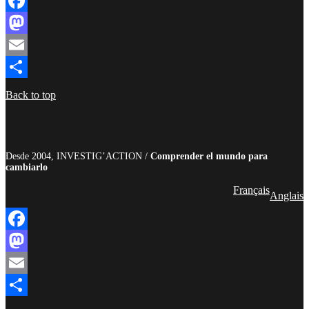
Facebook
Mastodon
Email
Compartir
Back to top
Desde 2004, INVESTIG’ACTION /
Comprender el mundo para
cambiarlo
Français
Anglais
Facebook
Mastodon
Email
Compartir