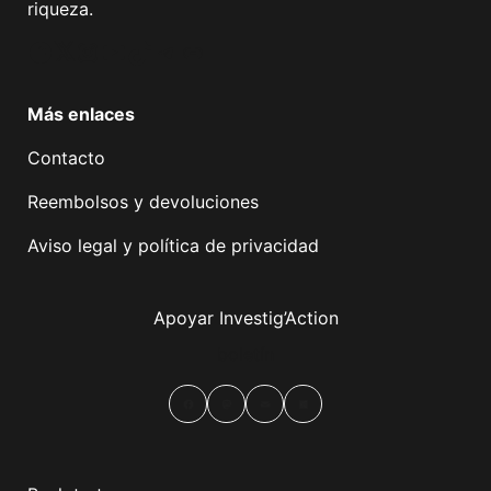
riqueza.
Facebook
Twitter
Instagram
YouTube
TikTok
Telegram
Enlace
Más enlaces
Contacto
Reembolsos y devoluciones
Aviso legal y política de privacidad
Apoyar Investig’Action
boletín
Facebook
Mastodon
Email
Compartir