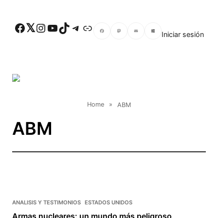
Skip to main content
Facebook
Twitter
Instagram
YouTube
TikTok
Telegram
Enlace
Iniciar sesión
Facebook
Mastodon
Email
Compartir
Home
»
ABM
ABM
ANALISIS Y TESTIMONIOS
ESTADOS UNIDOS
Armas nucleares: un mundo más peligroso