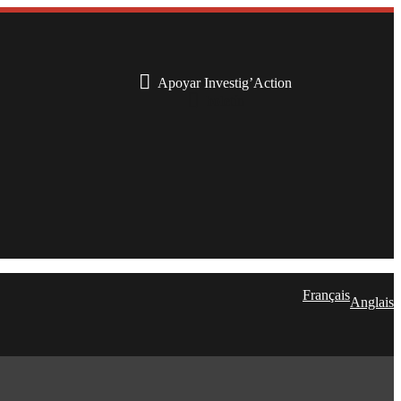
Apoyar Investig’Action
boletín
Français
Anglais