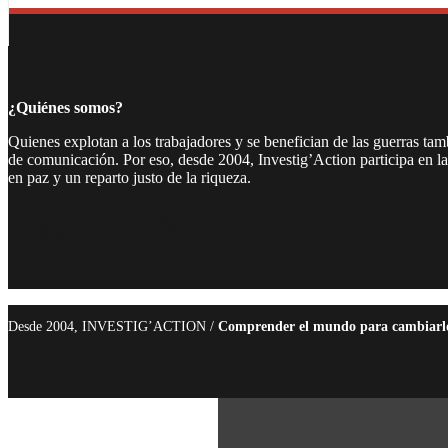
¿Quiénes somos?
Quienes explotan a los trabajadores y se benefician de las guerras ta
de comunicación. Por eso, desde 2004, Investig’Action participa en l
en paz y un reparto justo de la riqueza.
Facebook
Twitter
Instagram
YouTube
TikTok
Telegram
Enlace
Desde 2004, INVESTIG’ACTION /
Comprender el mundo para cambiarl