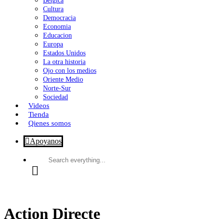
Bélgica
Cultura
Democracia
Economia
Educacion
Europa
Estados Unidos
La otra historia
Ojo con los medios
Oriente Medio
Norte-Sur
Sociedad
Videos
Tienda
Qienes somos
Apoyanos
Search
everything...
Action Directe