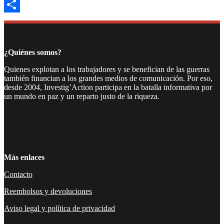
Email
Compartir
¿Quiénes somos?
Quienes explotan a los trabajadores y se benefician de las guerras
también financian a los grandes medios de comunicación. Por eso,
desde 2004, Investig’Action participa en la batalla informativa por
un mundo en paz y un reparto justo de la riqueza.
Facebook
Twitter
Instagram
YouTube
TikTok
Telegram
Enlace
Más enlaces
Contacto
Reembolsos y devoluciones
Aviso legal y política de privacidad