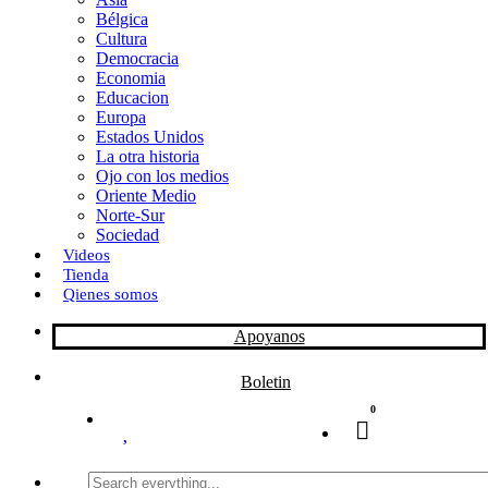
Bélgica
k
o
a
Cultura
Democracia
n
r
Economia
Educacion
t
Europa
Estados Unidos
i
La otra historia
r
Ojo con los medios
Oriente Medio
Norte-Sur
Sociedad
Videos
Tienda
Qienes somos
Apoyanos
Boletin
0
Search