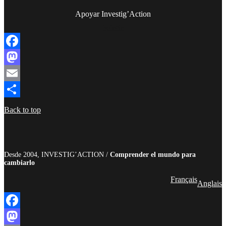
Apoyar Investig’Action
boletín
Facebook
Mastodon
Email
Compartir
Back to top
Desde 2004, INVESTIG’ACTION /
Comprender el mundo para
cambiarlo
Français
Anglais
Facebook