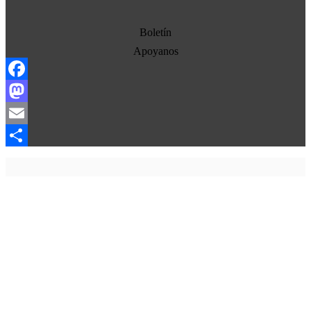
Economia
Estados Unidos
Boletín
Europa
Apoyanos
Oriente Medio
Facebook
Norte-Sur
Mastodon
Sociedad
Email
Ojo con los medios
Compartir
La otra historia