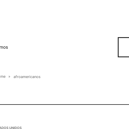
omos
ome
»
afroamericanos
ADOS UNIDOS