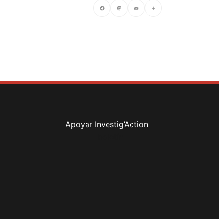
Facebook
Mastodon
Email
Compartir
Apoyar Investig’Action
boletín