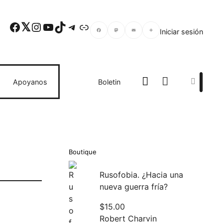
Facebook
Twitter
Instagram
YouTube
TikTok
Telegram
Enlace
Iniciar sesión
Facebook
Mastodon
Email
Compartir
Search
Apoyanos
Boletin
Boutique
Rusofobia. ¿Hacia una
nueva guerra fría?
$
15.00
Robert Charvin