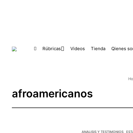
Skip to main content
Rúbricas
Videos
Tienda
Qienes s
H
afroamericanos
ANALISIS Y TESTIMONIOS
EST