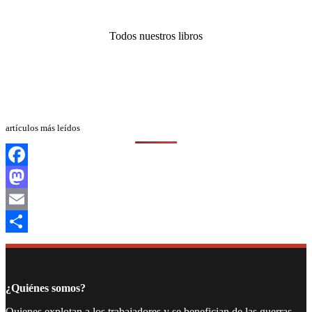
Todos nuestros libros
artículos más leídos
Facebook
Mastodon
Email
Compartir
¿Quiénes somos?
Quienes explotan a los trabajadores y se benefician de las guerras