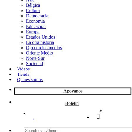
Bélgica
k
o
a
Cultura
Democracia
n
r
Economia
Educacion
t
Europa
Estados Unidos
i
La otra historia
r
Ojo con los medios
Oriente Medio
Norte-Sur
Sociedad
Videos
Tienda
Qienes somos
Apoyanos
Boletin
0
Search