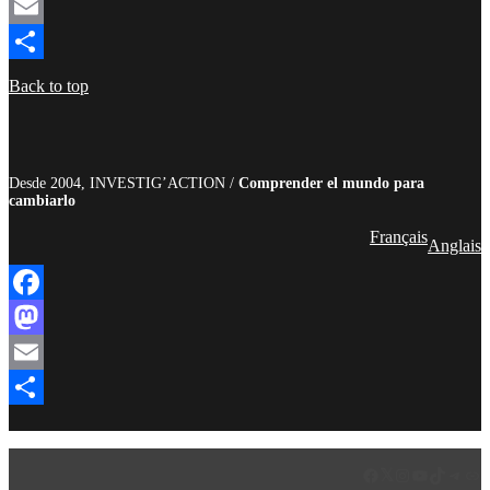
Mastodon
Email
Compartir
Back to top
Desde 2004, INVESTIG’ACTION /
Comprender el mundo para
cambiarlo
Français
Anglais
Facebook
Mastodon
Email
Compartir
Facebook
LinkedIn
Instagram
YouTube
TikTok
Teleg
Enl