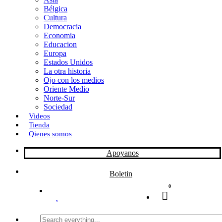
Bélgica
k
o
a
Cultura
Democracia
n
r
Economia
Educacion
t
Europa
Estados Unidos
i
La otra historia
r
Ojo con los medios
Oriente Medio
Norte-Sur
Sociedad
Videos
Tienda
Qienes somos
Apoyanos
Boletin
0
Search