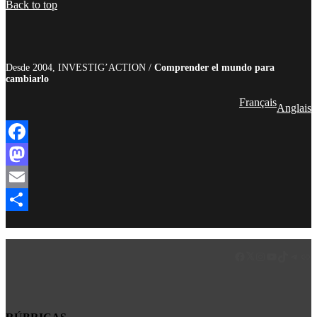
Back to top
Desde 2004, INVESTIG’ACTION /
Comprender el mundo para
cambiarlo
Français
Anglais
Facebook
Mastodon
Email
Compartir
Facebook
LinkedIn
Instagram
YouTube
TikTok
Teleg
Enl