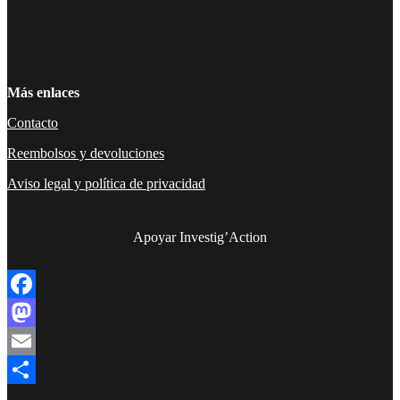
Facebook
Twitter
Instagram
YouTube
TikTok
Telegram
Enlace
Más enlaces
Contacto
Reembolsos y devoluciones
Aviso legal y política de privacidad
Apoyar Investig’Action
boletín
Facebook
Mastodon
Email
Compartir