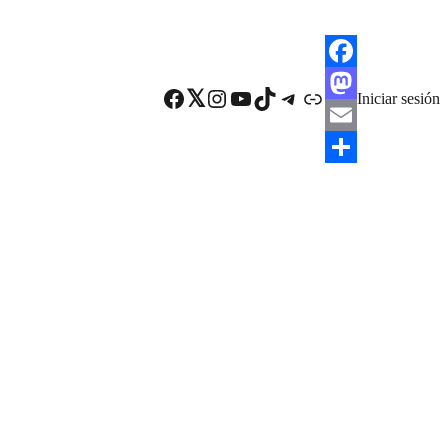
F
Facebook
Twitter
Instagram
YouTube
TikTok
Telegram
Enlace
Iniciar sesión
a
M
c
a
E
e
s
m
C
b
t
a
o
o
o
i
m
o
d
l
p
k
o
a
n
r
t
i
r