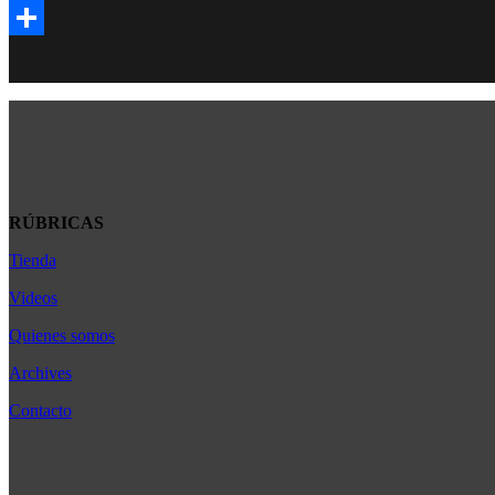
Email
Compartir
RÚBRICAS
Tienda
Africa
América Latina
Videos
Asia
Quienes somos
Bélgica
Archives
Cultura
Contacto
Democracia
Economia