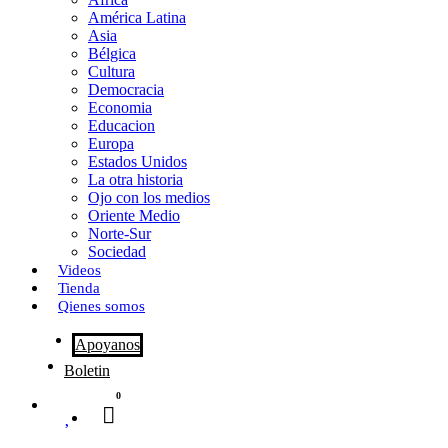
o
o
i
m
América Latina
o
d
l
p
Asia
Bélgica
k
o
a
Cultura
Democracia
n
r
Economia
Educacion
t
Europa
Estados Unidos
i
La otra historia
r
Ojo con los medios
Oriente Medio
Norte-Sur
Sociedad
Videos
Tienda
Qienes somos
Apoyanos
Boletin
0