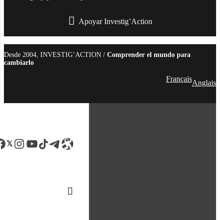
Apoyar Investig’Action
boletín
Desde 2004, INVESTIG’ACTION /
Comprender el mundo para
cambiarlo
Français
Anglais
acebook
LinkedIn
Instagram
YouTube
TikTok
Telegram
Enlace