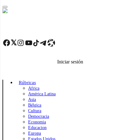
Skip
to
main
content
Facebook
Twitter
Instagram
YouTube
TikTok
Telegram
Enlace
Iniciar sesión
Rúbricas
Africa
América Latina
Asia
Bélgica
Cultura
Democracia
Economia
Educacion
Europa
Estados Unidos