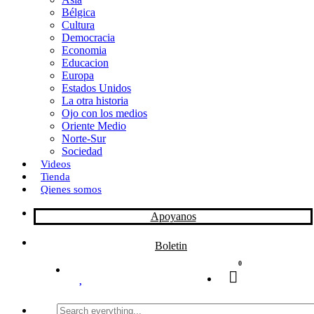
Bélgica
k
o
a
Cultura
Democracia
n
r
Economia
Educacion
t
Europa
Estados Unidos
i
La otra historia
r
Ojo con los medios
Oriente Medio
Norte-Sur
Sociedad
Videos
Tienda
Qienes somos
Apoyanos
Boletin
0
Search