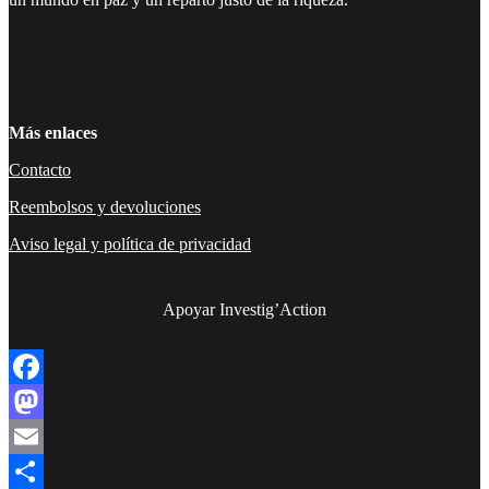
Facebook
Twitter
Instagram
YouTube
TikTok
Telegram
Enlace
Más enlaces
Contacto
Reembolsos y devoluciones
Aviso legal y política de privacidad
Apoyar Investig’Action
boletín
Facebook
Mastodon
Email