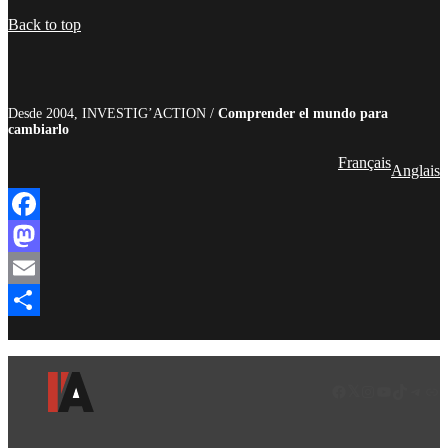
Compartir
Back to top
Desde 2004, INVESTIG’ACTION /
Comprender el mundo para
cambiarlo
Français
Anglais
Facebook
Mastodon
Email
Compartir
Facebook
LinkedIn
Instagram
YouTube
TikTok
Teleg
Enl