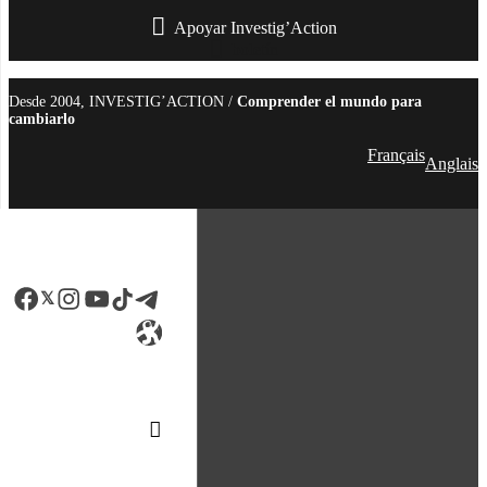
Apoyar Investig’Action
boletín
Desde 2004, INVESTIG’ACTION /
Comprender el mundo para
cambiarlo
Français
Anglais
Facebook
LinkedIn
Instagram
YouTube
TikTok
Telegram
Enlace