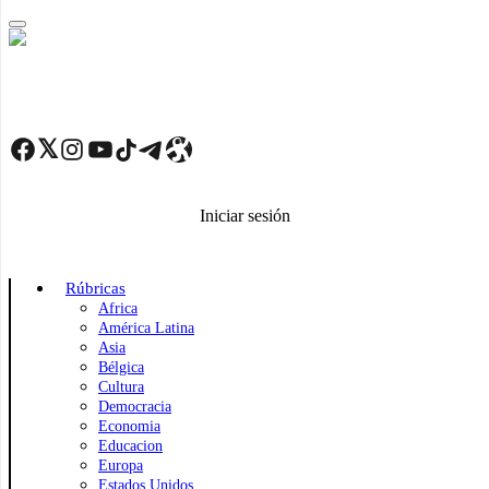
Skip
to
main
content
Facebook
Twitter
Instagram
YouTube
TikTok
Telegram
Enlace
Iniciar sesión
Rúbricas
Africa
América Latina
Asia
Bélgica
Cultura
Democracia
Economia
Educacion
Europa
Estados Unidos