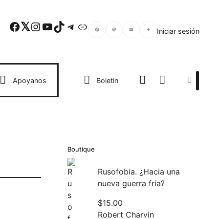
Facebook
Twitter
Instagram
YouTube
TikTok
Telegram
Enlace
Iniciar sesión
Facebook
Mastodon
Email
Compartir
Search
Apoyanos
Boletin
Boutique
Rusofobia. ¿Hacia una
nueva guerra fría?
$
15.00
Robert Charvin