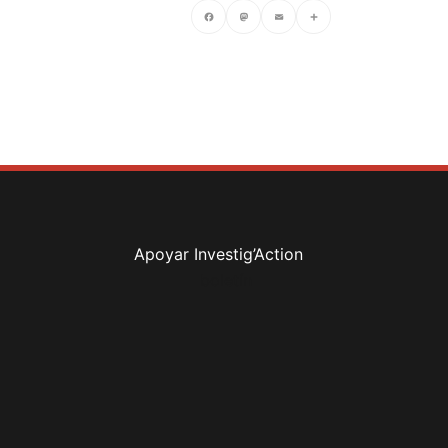
Facebook
Mastodon
Email
Compartir
Apoyar Investig’Action
boletín