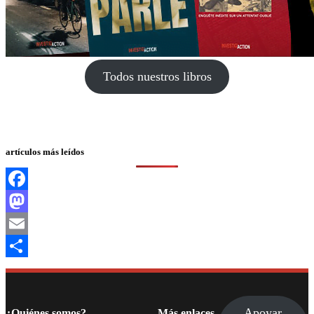
Todos nuestros libros
artículos más leídos
Facebook
Mastodon
Email
Compartir
Apoyar
¿Quiénes somos?
Más enlaces