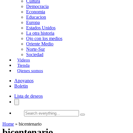
Cultura
k
o
a
Democracia
Economia
n
r
Educacion
Europa
t
Estados Unidos
i
La otra historia
Ojo con los medios
r
Oriente Medio
Norte-Sur
Sociedad
Videos
Tienda
Qienes somos
Apoyanos
Boletin
Lista de deseos
Search
everything...
Home
»
bicentenario
bicentenario