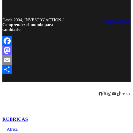
Desde 2004, INVESTIG’ACTION /
Français
Anglais
Comprender el mundo para
cambiarlo
Facebook
Mastodon
Email
Compartir
Facebook
LinkedIn
Instagram
YouTube
TikTok
Teleg
Enl
RÚBRICAS
Africa