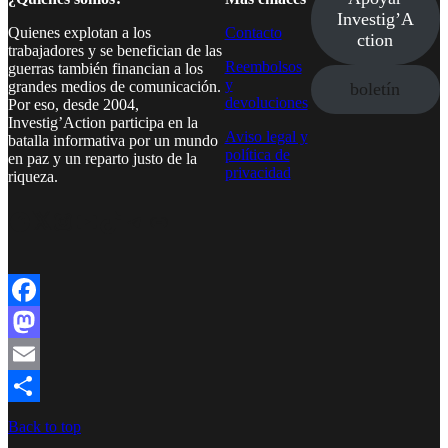
Investig’A
Quienes explotan a los
Contacto
ction
trabajadores y se benefician de las
Reembolsos
guerras también financian a los
y
grandes medios de comunicación.
boletín
devoluciones
Por eso, desde 2004,
Investig’Action participa en la
Aviso legal y
batalla informativa por un mundo
política de
en paz y un reparto justo de la
privacidad
riqueza.
Facebook
Twitter
Instagram
YouTube
TikTok
Telegram
Enlace
Facebook
Mastodon
Email
Compartir
Back to top