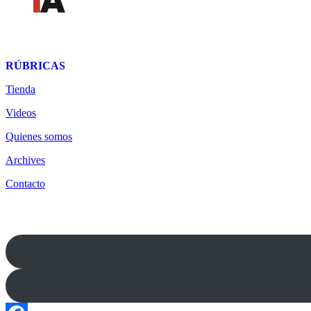
RÚBRICAS
Tienda
Africa
América Latina
Videos
Asia
Quienes somos
Bélgica
Archives
Cultura
Contacto
Democracia
Economia
Estados Unidos
Europa
Oriente Medio
Norte-Sur