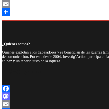
Mastodon
Email
Compartir
¿Quiénes somos?
Quienes explotan a los trabajadores y se benefician de las guerras ta
de comunicación. Por eso, desde 2004, Investig’Action participa en l
en paz y un reparto justo de la riqueza.
Facebook
Twitter
Instagram
YouTube
TikTok
Telegram
Enlace
Facebook
Mastodon