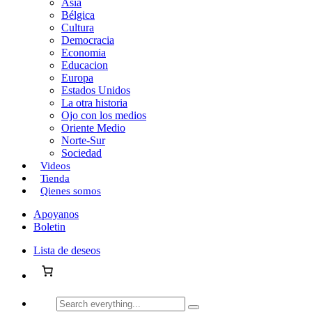
Asia
Bélgica
Cultura
Democracia
Economia
Educacion
Europa
Estados Unidos
La otra historia
Ojo con los medios
Oriente Medio
Norte-Sur
Sociedad
Videos
Tienda
Qienes somos
Apoyanos
Boletin
Lista de deseos
Search