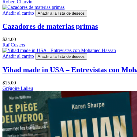
Robert Charvin
Añadir al carrito
Añadir a la lista de deseos
Cazadores de materias primas
$
24.00
Raf Custers
Añadir al carrito
Añadir a la lista de deseos
Yihad made in USA – Entrevistas con Mo
$
15.00
Grégoire Lalieu