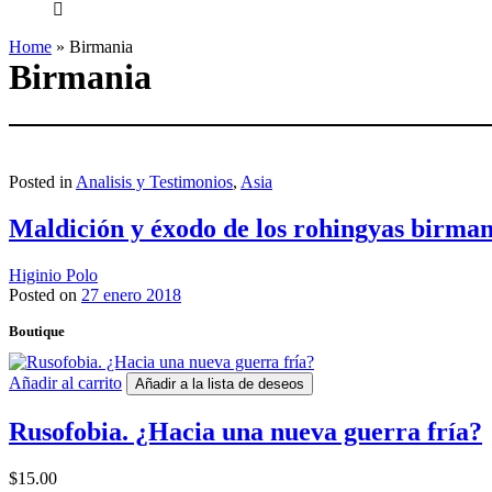
everything...
Home
»
Birmania
Birmania
Posted in
Analisis y Testimonios
,
Asia
Maldición y éxodo de los rohingyas birma
Higinio Polo
Posted on
27 enero 2018
Boutique
Añadir al carrito
Añadir a la lista de deseos
Rusofobia. ¿Hacia una nueva guerra fría?
$
15.00